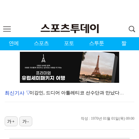
연예
스포츠
포토
스투툰
짤
최신기사 ▽
이강인, 드디어 아틀레티코 선수단과 만났다…시메오네 감…
대한축구협회, 외국인 심판 7차례 성접대 의혹…이 기간…
KBO, 기록적인 폭염으로 9일까지 리그 중단…내달 6…
작성 : 1970년 01월 01일(목) 09:00
가+
가-
박지훈, 9월 잠실실내체육관서 앙코르 콘서트 개최
"기분 맞춰주려고" 축구협회, 외국인 심판 성접대 의혹…