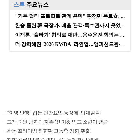
스투
주요뉴스
"매출 10% 안주면 폭로" 박나래 前 매니저 2명, …
"카톡 멀티 프로필로 관계 은폐" 황정민 폭로女, 문자…
'주장 완장' 김민재, 한국 떠나기 전 뮌헨 동료들에게…
한숨 돌린 韓 극장가, 매출·관객·특수관까지 웃었다 […
3승 사냥 시동 건 서교림 "샷·퍼트 만족스러워…좋은 …
이재룡, '술타기' 혐의로 재판…음주운전 혐의는 미적용…
더 강력해진 '2026 KWDA' 라인업…앰퍼샌드원·나…
폭로자 "황정민, 본인 말에 책임져야…내가 사생활에 초…
'모솔연애2' 최혁준 "판단 오류로 불편함 드려 죄송"…