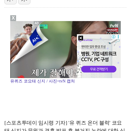
진세연, 전속계약 종료…FA 시장 나왔다 [공식]
X
[ST포토] 정지효, 반가운 손인사
[ST포토] 더울 때 만나는 아이스쇼
[ST포토] 마서영, 나이스 퍼팅
[ST포토] 정지효, 홀컵으로 쏙~
유퀴즈 코요태 신지 / 사진=tvN 캡처
[스포츠투데이 임시령 기자] '유 퀴즈 온더 블럭' 코요
태 신지가 문원과 결혼 발표 후 불거진 논란에 대한 심