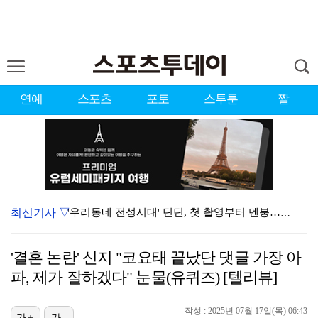
연예
스포츠
포토
스투툰
짤
최신기사 ▽
'우리동네 전성시대' 딘딘, 첫 촬영부터 멘붕…시작부터…
오마이걸 효정 "연예계 유일한 김대호 라인" 선언…멤버…
'결혼 논란' 신지 "코요태 끝났단 댓글 가장 아
서장훈 감독 "내 능력 부족" 자책하게 만든 펜타곤과의…
파, 제가 잘하겠다" 눈물(유퀴즈) [텔리뷰]
정해인X강하늘X이청아X유재명X김선영 뭉쳤다…'아가미',…
작성 : 2025년 07월 17일(목) 06:43
가+
가-
'오징어 게임' 미국판 스핀오프, 제작 무산설 "넷플릭…