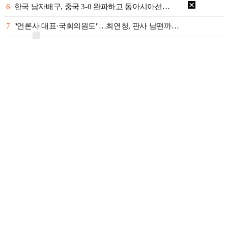
6
한국 남자배구, 중국 3-0 완파하고 동아시아선…
7
"언론사 대표·국회의원도"…최연청, 판사 남편까…
8
박지민 아나운서 "발리까지 갔는데…'피의 게임2…
9
'첫 승 도전' 장은수 "우승 의식하기보다 내 …
10
'서명관·야고 연속골' 울산, 동해안 더비서 포…