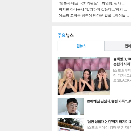
"언론사 대표·국회의원도"…최연청, 판사 …
박지민 아나운서 "발리까지 갔는데…'피의 …
에스파 고척돔 공연에 반가운 얼굴…아이들…
블랙핑크, 1
논란에 사과
[스포츠투
정 기자] 
크(BLACK
초췌해진 김선태, 술병 가득 "
기
최신뉴스
'심판 성접대 논란'까지 터지며 
[스포츠투데이 강태구 기자]