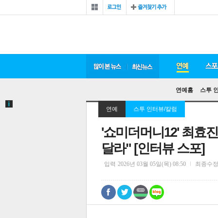
연예홈
스투 
연예
스투 인터뷰/칼럼
'쇼미더머니12' 최효진
달라" [인터뷰 스포]
입력
2026년 03월 05일(목) 08:50
최종수
0