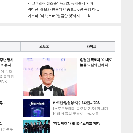
'리그 2연패 정조준' 아스널, 뉴캐슬서 기마…
박미선, 큐브와 전속계약 종료…6년 동행 마…
에스파, '쇠맛'부터 '달콤한 맛'까지…고척…
0주년 행사
황정민 폭로자 "아내도
 "커뮤니…
불륜 의심해 난리 치…
데이 송오
그룹 블랙핑
PINK…
고독…
카르멘·장원영·지수 3파전…'202…
[스포츠투데이 송오정 기자] 전 세계
K-팝 팬들의 투표로 수상자를…
고…
'이것저것 다 해내는' 스키즈 귀환…
 대한축구