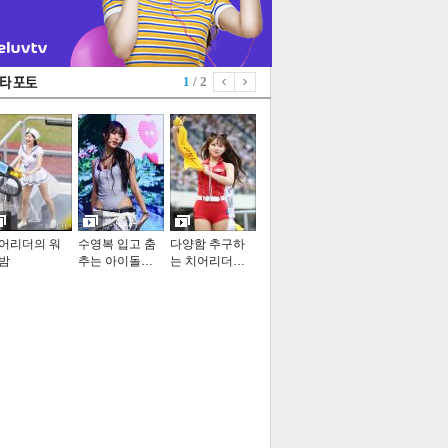
1
/ 2
어리더의 워
수영복 입고 춤
다양함 추구하
밤
추는 아이돌…
는 치어리더…