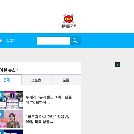
송중기
누에라, '뮤직뱅크' 1위…팬들
에 "영원하자…
"골든컵 다시 한번" 김용빈,
99점 획득 성공…