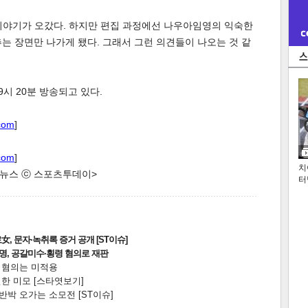
이야기가 오갔다. 하지만 편집 과정에선 나우아임영의 익숙한
는 장면만 나가게 됐다. 그래서 그런 의견들이 나오는 것 같
9시 20분 방송되고 있다.
com
]
com
]
치
한 뉴스 ⓒ 스포츠투데이>
터
, 문자·녹취록 증거 공개 [ST이슈]
2명, 공갈미수·횡령 혐의로 재판
전 혐의는 미적용
한 미모 [스타엿보기]
박 오가는 소모전 [ST이슈]