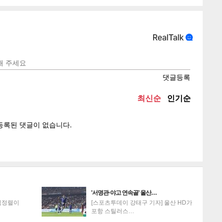
텍스
텍스
url 복
인쇄
목록
게
소
'서명관·야고 연속골' 울산…
김정렬이
[스포츠투데이 강태구 기자] 울산 HD가
포항 스틸러스…