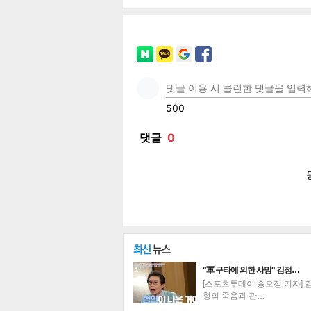
페이
트위
카카
밴드
네이
공유
유
로그
"軍 구타에 의한 사망" 김정…
[스포츠투데이 송오정 기자] 
형의 죽음과 관…