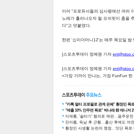
이어 "프로듀서들의 심사평에선 여러 
노래가 흘러나오자 릴 모쉬핏이 춤을 추
다"고 덧붙였다.
한편 '쇼미더머니12'는 매주 목요일 밤 
체
인
[스포츠투데이 정예원 기자
ent@stoo.
[스포츠투데이 정예원 기자
ent@stoo.
<가장 가까이 만나는, 가장 FunFun 
"카톡 멀티 프로필로 관계 은폐" 황정민 폭로女
"매출 10% 안주면 폭로" 박나래 前 매니저 
이재룡, '술타기' 혐의로 재판…음주운
진아름, 득남 후 근황…출산 후에도 여전
황정민 사생활 논란의 쟁점…잇단 폭로·반