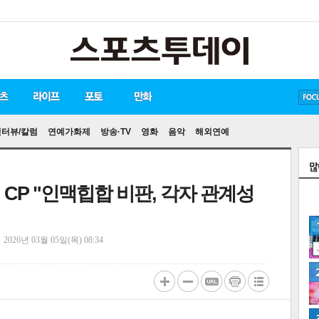
방탄소년단
손흥민
유아인
인터뷰/칼럼
연예가화제
방송·TV
영화
음악
해외연예
 CP "인맥힙합 비판, 각자 관계성
정
2026년 03월 05일(목) 08:34