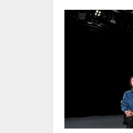
전
로그
즐겨찾기
많이 본 뉴스
최신 뉴스
연예
스포
페이
트위
댓글
밴드
네이