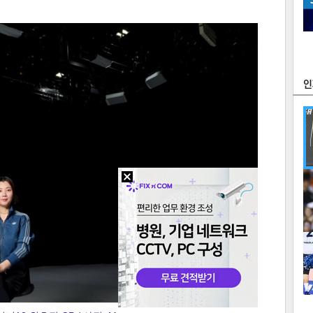
츠
라이프
포토
만화
FOC
많
연예
1
2
텍스
텍스
url 복
인쇄
목록