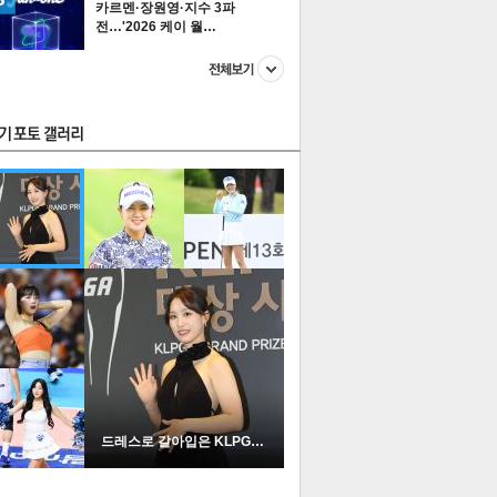
카르멘·장원영·지수 3파
전…'2026 케이 월…
스투펀
US
이 본 뉴스
스포츠
포토
드레스로 갈아입은 KLPGA …