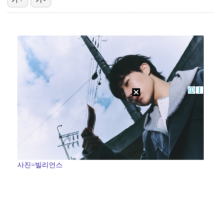
이강인, 드디어 아틀레티코 선수단과 만났다…시메오네 감…
광주, 공격형 미드필더 김종석 영입…"K리그1 뛸 기회…
10주년인데 40명뿐?…블랙핑크 행사 공지에 팬심 폭발…
투수 복귀 미뤄지고 있는 오타니 "조금씩 좋아져…서두르…
[ST포토] 스트레이 키즈 승민, '두손 모으고'
사진=빌리언스