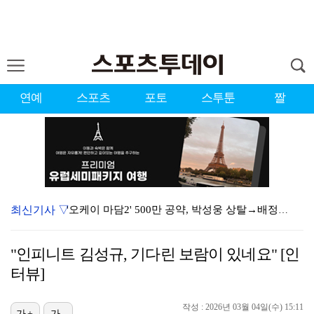
연예
스포츠
포토
스투툰
짤
최신기사 ▽
'오케이 마담2' 500만 공약, 박성웅 상탈→배정남은…
"연락말라" 황정민VS"녹취 다 올려" 폭로녀 A 씨,…
"인피니트 김성규, 기다린 보람이 있네요" [인
황정민 폭로자 "아들 연극 몰래 관람? 소품 준비 돕고…
터뷰]
"군 복무 끝나고 다시 모일 것" 스트레이 키즈, 성적…
작성 : 2026년 03월 04일(수) 15:11
가+
가-
김혜성, 마이너리그 트리플A서 4경기 연속 무안타 침묵…