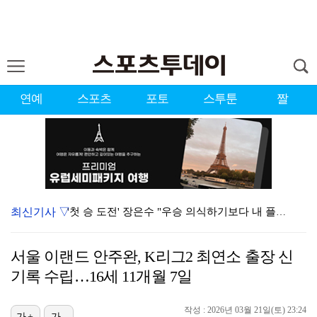
연예
스포츠
포토
스투툰
짤
최신기사 ▽
'첫 승 도전' 장은수 "우승 의식하기보다 내 플레이에…
대한축구협회 심판 성접대 파문 유럽까지 번졌다…佛 매체…
서울 이랜드 안주완, K리그2 최연소 출장 신
에스파, 고척돔 입성…공연 시작 40분 만에 첫 인사 …
기록 수립…16세 11개월 7일
에스파, '쇠맛'부터 '달콤한 맛'까지…고척돔 가득 채…
작성 : 2026년 03월 21일(토) 23:24
가+
가-
블랙핑크, 10주년 행사 논란에 사과 "커뮤니케이션 문…