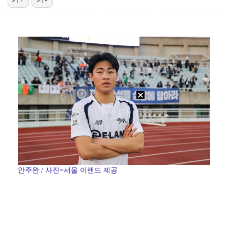
맨시티 마레스카 감독 "이강인은 훌륭한 선수…아틀레티코…
[ST포토] 이강인, 환하게 웃으며
에스파 고척돔 공연에 반가운 얼굴…아이들 미연·트와이스…
박미선, 큐브와 전속계약 종료…6년 동행 마무리
[ST포토] 이강인, 이적 후 밝아진 얼굴
안주완 / 사진=서울 이랜드 제공