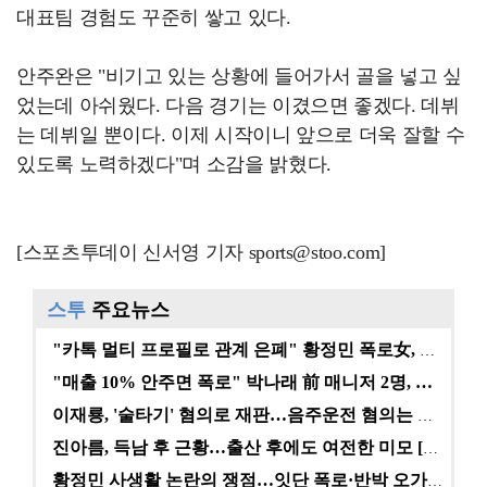
대표팀 경험도 꾸준히 쌓고 있다.
안주완은 "비기고 있는 상황에 들어가서 골을 넣고 싶
었는데 아쉬웠다. 다음 경기는 이겼으면 좋겠다. 데뷔
는 데뷔일 뿐이다. 이제 시작이니 앞으로 더욱 잘할 수
있도록 노력하겠다"며 소감을 밝혔다.
[스포츠투데이 신서영 기자 sports@stoo.com]
스투
주요뉴스
"카톡 멀티 프로필로 관계 은폐" 황정민 폭로女, 문자…
"매출 10% 안주면 폭로" 박나래 前 매니저 2명, …
이재룡, '술타기' 혐의로 재판…음주운전 혐의는 미적용…
진아름, 득남 후 근황…출산 후에도 여전한 미모 [스타…
황정민 사생활 논란의 쟁점…잇단 폭로·반박 오가는 소모…