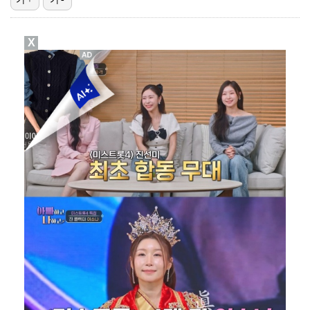
박지훈, 9월 잠실실내체육관서 앙코르 콘서트 개최
X
박문성 "축구협회 성접대 의혹? 사실이면 국제 망신…사…
"기분 맞춰주려고" 축구협회, 외국인 심판 성접대 의혹…
폭로자 "황정민, 본인 말에 책임져야…내가 사생활에 초…
'주장 완장' 김민재, 한국 떠나기 전 뮌헨 동료들에게…