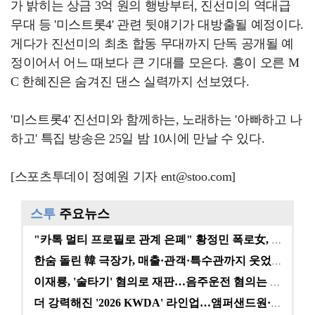
가 밝히는 상금 3억 원의 행방부터, 진선미의 역대급
무대 등 '미스트롯4' 관련 뒷얘기가 대방출될 예정이다.
게다가 진선미의 최초 합동 무대까지 단독 공개될 예
정이어서 어느 때보다 큰 기대를 모은다. 흥이 오른 M
C 한혜진은 숨겨진 댄스 실력까지 선보였다.
'미스트롯4' 진선미와 함께하는, 노래하는 '아빠하고 나
하고' 특집 방송은 25일 밤 10시에 만날 수 있다.
[스포츠투데이 정예원 기자 ent@stoo.com]
스투
주요뉴스
"카톡 멀티 프로필로 관계 은폐" 황정민 폭로女, 문자…
한숨 돌린 韓 극장가, 매출·관객·특수관까지 웃었다 […
이재룡, '술타기' 혐의로 재판…음주운전 혐의는 미적용…
더 강력해진 '2026 KWDA' 라인업…앰퍼샌드원·나…