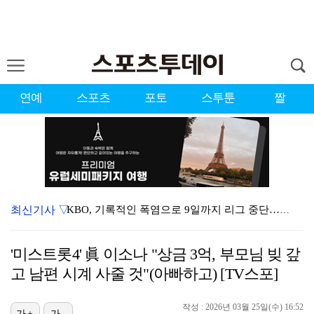
연예
스포츠
포토
스투툰
짤
최신기사 ▽
KBO, 기록적인 폭염으로 9일까지 리그 중단…내달 6…
대한축구협회, 외국인 심판 7차례 성접대 의혹…이 기간…
'미스트롯4' 眞 이소나 "상금 3억, 부모님 빚 갚
3승 사냥 시동 건 서교림 "샷·퍼트 만족스러워…좋은 …
고 남편 시계 사줄 것"(아빠하고) [TV스포]
"우산으로 때려"vs"그런 적 없다"…23기 부부 엇갈…
작성 : 2026년 03월 25일(수) 16:52
가+
가-
청문회부터 압수수색·심판 성접대 의혹까지…월드컵 탈락이…