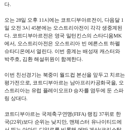
다.
오는 28일 오후 11시에는 코트디부아르전이, 다음달 1
일 오전 3시 45분에는 오스트리아전이 각각 생중계된
다. 코트디부아르전은 영국 밀턴킨스의 스타디움MK
에서, 오스트리아전은 오스트리아 빈 에른스트 하펠
슈타디온에서 열린다. 이번 중계는 배성재 캐스터와
박주호, 김환 해설위원이 함께한다.
이번 친선경기는 북중미 월드컵 본선을 앞두고 치르는
평가전으로, 코트디부아르는 남아프리카공화국을, 오
스트리아는 유럽 플레이오프D 승자를 염두에 둔 스파
링 상대다.
코트디부아르는 국제축구연맹(FIFA) 랭킹 37위로 한
국(22위)보다 순위는 낮지만, 맨체스터 유나이티드에
서 뛰는 아마드 디알로를 비롯해 에반 게상(크리스탈