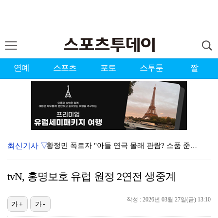
연예
스포츠
포토
스투툰
짤
최신기사 ▽
황정민 폭로자 "아들 연극 몰래 관람? 소품 준비 돕고…
이강인, 드디어 아틀레티코 선수단과 만났다…시메오네 감…
tvN, 홍명보호 유럽 원정 2연전 생중계
10주년인데 40명뿐?…블랙핑크 행사 공지에 팬심 폭발…
작성 : 2026년 03월 27일(금) 13:10
KBO, 기록적인 폭염으로 9일까지 리그 중단…내달 6…
가+
가-
박지훈, 9월 잠실실내체육관서 앙코르 콘서트 개최