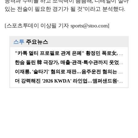
공격과 수비를 하고 조직력이 촘촘해, 디테일이 살아
있는 전술이 필요한 경기가 될 것"이라고 분석했다.
[스포츠투데이 이상필 기자 sports@stoo.com]
스투
주요뉴스
"카톡 멀티 프로필로 관계 은폐" 황정민 폭로女, 문자…
한숨 돌린 韓 극장가, 매출·관객·특수관까지 웃었다 […
이재룡, '술타기' 혐의로 재판…음주운전 혐의는 미적용…
더 강력해진 '2026 KWDA' 라인업…앰퍼샌드원·나…