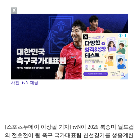
X
"매출 10% 안주면 폭로" 박나래 前 매니저 2명, …
"기분 맞춰주려고" 축구협회, 외국인 심판 성접대 의혹…
'나솔' 24기 옥순, 출연료 미지급 폭로 "1년 넘게…
'폭염 영향' 프로야구, 9일까지 리그 중단 결정…11…
대한축구협회, 외국인 심판 7차례 성접대 의혹…이 기간…
사진=tvN 제공
[스포츠투데이 이상필 기자] tvN이 2026 북중미 월드컵
의 전초전이 될 축구 국가대표팀 친선경기를 생중계한