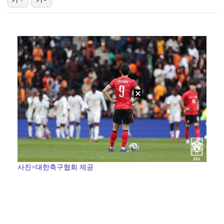
김혜성, 트리플A서 연장 10회에 안타 생산…4경기 연…
김지원, 어린이병원에 1억원 쾌척 "'닥터X' 촬영 중…
고영욱, 도 넘은 저격 논란…이번엔 박하선에 "감당 안…
기록적인 폭염에 멈췄던 KBO, 11일부터 순위 경쟁 …
경찰, 대한축구협회 '심판 성접대 논란' 수사 여부 검…
사진=대한축구협회 제공