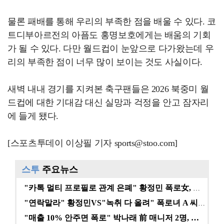
물론 패배를 통해 우리의 부족한 점을 배울 수 있다. 코
트디부아르전의 아픔도 홍명보호에게는 배움의 기회
가 될 수 있다. 다만 월드컵이 눈앞으로 다가왔는데 우
리의 부족한 점이 너무 많이 보이는 것도 사실이다.
새벽 내내 경기를 지켜본 축구팬들은 2026 북중미 월
드컵에 대한 기대감 대신 실망과 걱정을 안고 잠자리
에 들게 됐다.
[스포츠투데이 이상필 기자 sports@stoo.com]
스투
주요뉴스
"카톡 멀티 프로필로 관계 은폐" 황정민 폭로女, 문자…
"연락말라" 황정민VS"녹취 다 올려" 폭로녀 A 씨,…
"매출 10% 안주면 폭로" 박나래 前 매니저 2명, …