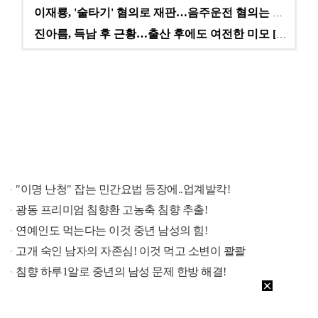
이재룡, '술타기' 혐의로 재판…음주운전 혐의는 미적용…
진아름, 득남 후 근황…출산 후에도 여전한 미모 [스타…