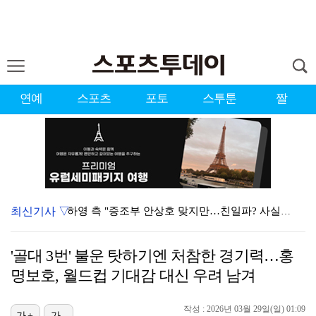
연예
스포츠
포토
스투툰
짤
최신기사 ▽
하영 측 "증조부 안상호 맞지만…친일파? 사실무근" […
'방송 출연' 유명 산부인과 원장, 프로포폴 셀프 투약…
'골대 3번' 불운 탓하기엔 처참한 경기력…홍
"아예 다른 관계잖아"…황정민 폭로자, 팬 주장에 반박…
명보호, 월드컵 기대감 대신 우려 남겨
"스토킹 피해자" 황정민VS"2억대 손해배상" A 씨,…
작성 : 2026년 03월 29일(일) 01:09
가+
가-
"블랙핑크 데뷔 10주년 행사로 국중박 입장 통제"…문…