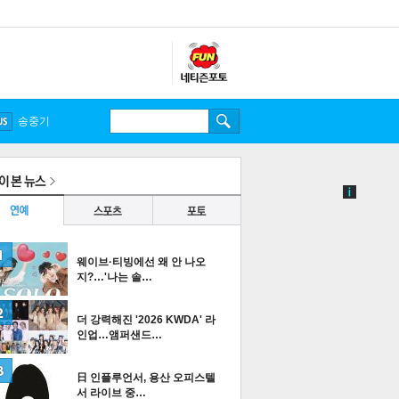
송중기
웨이브·티빙에선 왜 안 나오
지?…'나는 솔…
더 강력해진 '2026 KWDA' 라
인업…앰퍼샌드…
日 인플루언서, 용산 오피스텔
서 라이브 중…