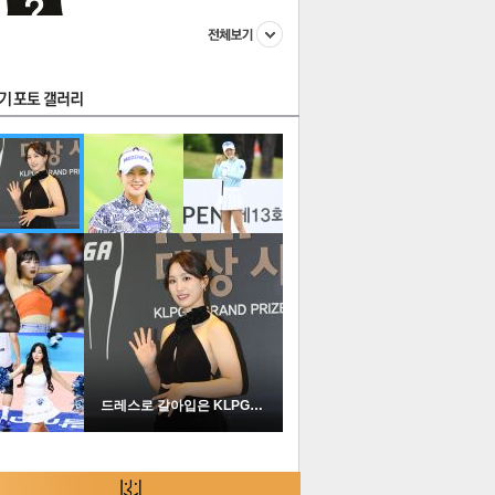
스투펀
US
이 본 뉴스
스포츠
포토
드레스로 갈아입은 KLPGA …