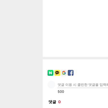
기
페이
트위
카카
밴드
네이