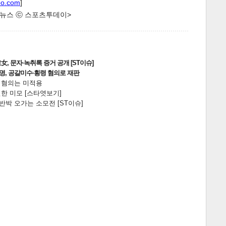
oo.com
]
한 뉴스 ⓒ 스포츠투데이>
, 문자·녹취록 증거 공개 [ST이슈]
2명, 공갈미수·횡령 혐의로 재판
전 혐의는 미적용
한 미모 [스타엿보기]
박 오가는 소모전 [ST이슈]