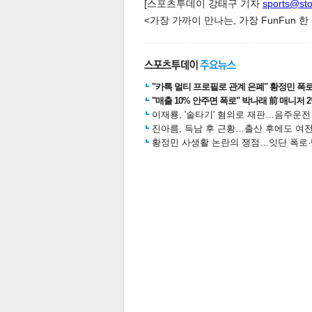
[스포츠투데이 강태구 기자
sports@st
<가장 가까이 만나는, 가장 FunFun 
"카톡 멀티 프로필로 관계 은폐" 황정민 폭로女
"매출 10% 안주면 폭로" 박나래 前 매니저 
이재룡, '술타기' 혐의로 재판…음주운
진아름, 득남 후 근황…출산 후에도 여전
황정민 사생활 논란의 쟁점…잇단 폭로·반
보