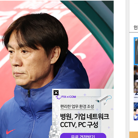
츠
라이프
포토
만화
FOC
많
연예
1
2
텍스
텍스
url 복
인쇄
목록