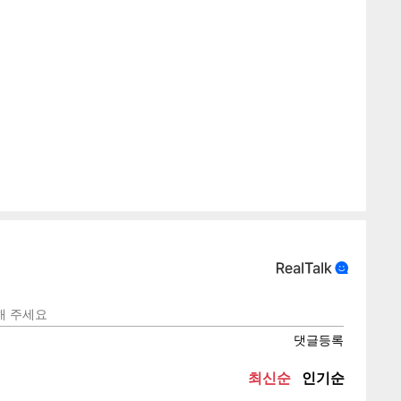
텍스
텍스
url 복
인쇄
목록