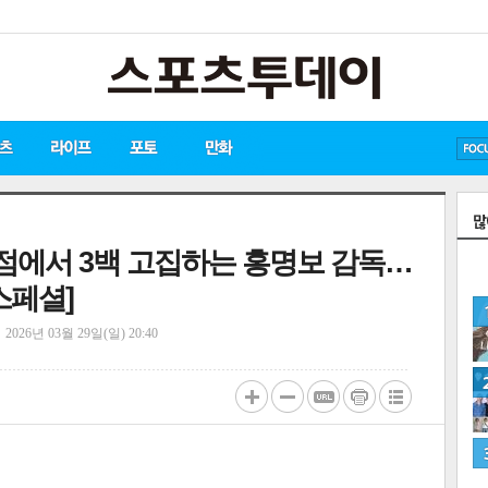
방탄소년단
손흥민
유아인
점에서 3백 고집하는 홍명보 감독…
스페셜]
정
2026년 03월 29일(일) 20:40