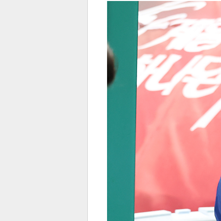
전
로그
즐겨찾기
많이 본 뉴스
최신 뉴스
연예
스포
페이
트위
댓글
밴드
네이