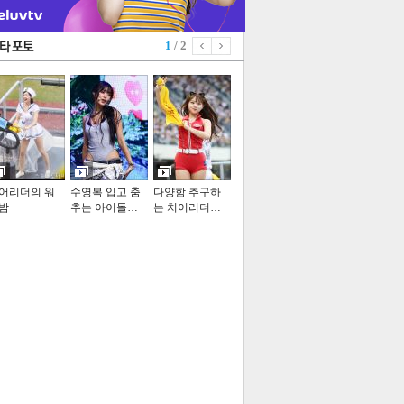
1
/ 2
어리더의 워
수영복 입고 춤
다양함 추구하
밤
추는 아이돌…
는 치어리더…