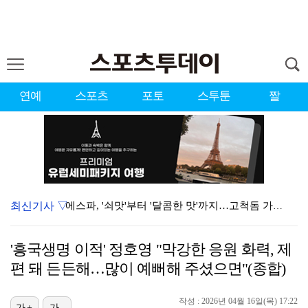
연예
스포츠
포토
스투툰
짤
최신기사 ▽
에스파, '쇠맛'부터 '달콤한 맛'까지…고척돔 가득 채…
'첫 승 도전' 장은수 "우승 의식하기보다 내 플레이에…
'흥국생명 이적' 정호영 "막강한 응원 화력, 제
에스파, 고척돔 입성…공연 시작 40분 만에 첫 인사 …
편 돼 든든해…많이 예뻐해 주셨으면"(종합)
블랙핑크, 10주년 행사 논란에 사과 "커뮤니케이션 문…
작성 : 2026년 04월 16일(목) 17:22
가+
가-
박지민 아나운서 "발리까지 갔는데…'피의 게임2' 출연…