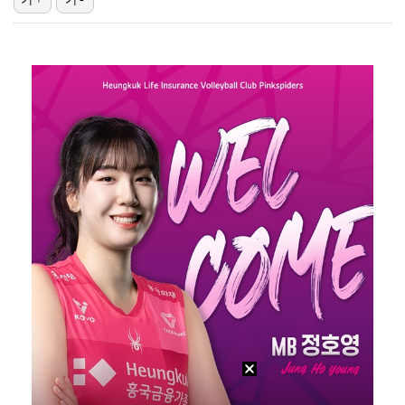
'리그 2연패 정조준' 아스널, 뉴캐슬서 기마랑이스 영…
에스파 고척돔 공연에 반가운 얼굴…아이들 미연·트와이스…
맨시티 마레스카 감독 "이강인은 훌륭한 선수…아틀레티코…
"언론사 대표·국회의원도"…최연청, 판사 남편까지 화려…
'서명관·야고 연속골' 울산, 동해안 더비서 포항 제압…