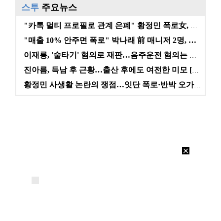
스투
주요뉴스
"카톡 멀티 프로필로 관계 은폐" 황정민 폭로女, 문자…
"매출 10% 안주면 폭로" 박나래 前 매니저 2명, …
이재룡, '술타기' 혐의로 재판…음주운전 혐의는 미적용…
진아름, 득남 후 근황…출산 후에도 여전한 미모 [스타…
황정민 사생활 논란의 쟁점…잇단 폭로·반박 오가는 소모…