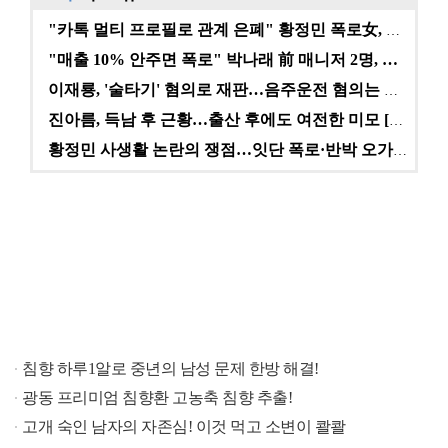
"카톡 멀티 프로필로 관계 은폐" 황정민 폭로女, 문자…
"매출 10% 안주면 폭로" 박나래 前 매니저 2명, …
이재룡, '술타기' 혐의로 재판…음주운전 혐의는 미적용…
진아름, 득남 후 근황…출산 후에도 여전한 미모 [스타…
황정민 사생활 논란의 쟁점…잇단 폭로·반박 오가는 소모…