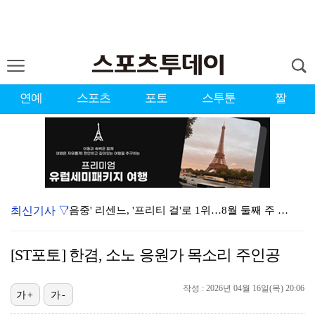
연예
스포츠
포토
스투툰
짤
최신기사 ▽
'음중' 리센느, '프리티 걸'로 1위…8월 둘째 주 …
강채연, 제주삼다수 3R 선두 질주…서어진·장은수 1타…
[ST포토] 한겸, 소노 응원가 목소리 주인공
"큰 섭섭함 안겨 미안"…블랙핑크 지수, 10주년 잡음…
작성 : 2026년 04월 16일(목) 20:06
축구협회 성접대 파문에 더불어민주당 "타락한 뒷거래로 …
가+
가-
생애 첫 승 노리는 강채연·서어진·장은수, 제주삼다수 …