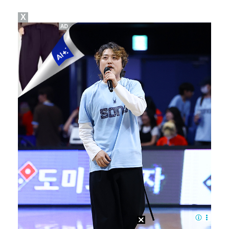
X
"친한 척 좀 해"…나영석·배정남, 불화설 재차 해명(…
아이들, '톰보이'까지 MV 4억뷰 돌파…통산 3번째 …
"황정민, '어우 섹시하네' 마음의 소리였다 시인해" …
AT 이적 후 첫 기자회견 참석한 이강인 "100% 아…
[ST포토] 전예성, 파세이브로 시작