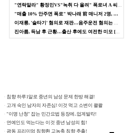
"연락말라" 황정민VS"녹취 다 올려" 폭로녀 A 씨,…
"매출 10% 안주면 폭로" 박나래 前 매니저 2명, …
이재룡, '술타기' 혐의로 재판…음주운전 혐의는 미적용…
진아름, 득남 후 근황…출산 후에도 여전한 미모 [스타…