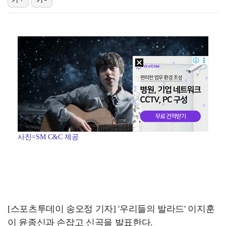
기록적인 폭염에 멈췄던 KBO, 11일부터 순위 경쟁 …
고영욱, 도 넘은 저격 논란…이번엔 박하선에 "감당 안…
권영찬, 김수현 관련 허위사실 유포 혐의로 검찰行
'친일 의혹' 하영 증조부 안상호, 고종 독살 의혹까지…
경찰, 대한축구협회 '심판 성접대 논란' 수사 여부 검…
사진=SM C&C 제공
[스포츠투데이 송오정 기자] '우리들의 발라드' 이지훈
이 윤종신과 손잡고 신곡을 발표한다.