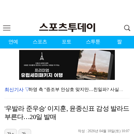
연예
스포츠
포토
스투툰
짤
최신기사 ▽
하영 측 "증조부 안상호 맞지만…친일파? 사실무근" […
'방송 출연' 유명 산부인과 원장, 프로포폴 셀프 투약…
'우발라 준우승' 이지훈, 윤종신표 감성 발라드
"블랙핑크 데뷔 10주년 행사로 국중박 입장 통제"…문…
부른다…20일 발매
김지원, 어린이병원에 1억원 쾌척 "'닥터X' 촬영 중…
작성 : 2026년 04월 18일(토) 10:07
가+
가-
'선업튀' 서혜원, 결혼 4개월 만에 임신 경사 "행복…