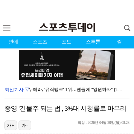
연예
스포츠
포토
스투툰
짤
최신기사 ▽
누에라, '뮤직뱅크' 1위…팬들에 "영원하자" [TV캡…
서장훈 감독 "내 능력 부족" 자책하게 만든 펜타곤과의…
종영 '건물주 되는 법', 3%대 시청률로 마무리
대한축구협회의 '심판 성접대'…최악의 경우 런던 올림픽…
작성 : 2026년 04월 20일(월) 08:23
강채연, 제주삼다수 2R 깜짝 선두 도약…박민지 공동 …
가+
가-
폭발까지 5분…안보현·정은채, 목숨 건 사투 시작(재벌…