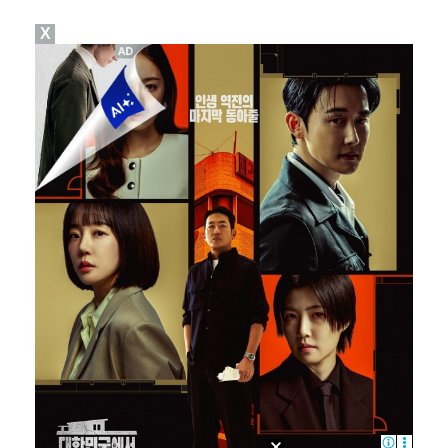
X
폭발물 지킨 안보현, '악마 교관' 정은채와 재회(재벌…
대놓고 '심판 마사지'로 결재 받기도…최종 결재권자는 …
진세연, 전속계약 종료…FA 시장 나왔다 [공식]
'1라운드 115위' 김민별, 2라운드 7타 줄이며 7…
이강인, 아틀레티코 마드리드 첫 훈련 진행…9일 맨시티…