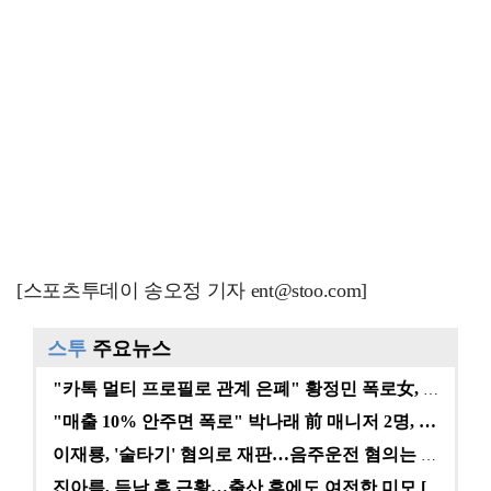
[스포츠투데이 송오정 기자 ent@stoo.com]
스투
주요뉴스
"카톡 멀티 프로필로 관계 은폐" 황정민 폭로女, 문자…
"매출 10% 안주면 폭로" 박나래 前 매니저 2명, …
이재룡, '술타기' 혐의로 재판…음주운전 혐의는 미적용…
진아름, 득남 후 근황…출산 후에도 여전한 미모 [스타…