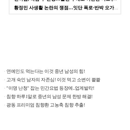
황정민 사생활 논란의 쟁점…잇단 폭로·반박 오가는 소모…