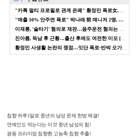
"카톡 멀티 프로필로 관계 은폐" 황정민 폭로女, 문자…
"매출 10% 안주면 폭로" 박나래 前 매니저 2명, …
이재룡, '술타기' 혐의로 재판…음주운전 혐의는 미적용…
진아름, 득남 후 근황…출산 후에도 여전한 미모 [스타…
황정민 사생활 논란의 쟁점…잇단 폭로·반박 오가는 소모…