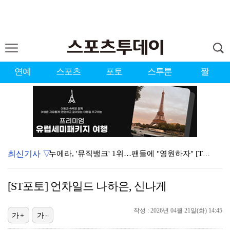
연예
스포츠
포토
스투툰
짤
최신기사 ▽
누에라, '뮤직뱅크' 1위…팬들에 "영원하자" [TV캡…
강채연, 제주삼다수 2R 깜짝 선두 도약…박민지 공동 …
[ST포토] 언차일드 나하은, 신나게
폭발까지 5분…안보현·정은채, 목숨 건 사투 시작(재벌…
작성 : 2026년 04월 21일(화) 14:45
이강인, 아틀레티코 마드리드 첫 훈련 진행…9일 맨시티…
가+
가-
대한축구협회의 '심판 성접대'…최악의 경우 런던 올림픽…