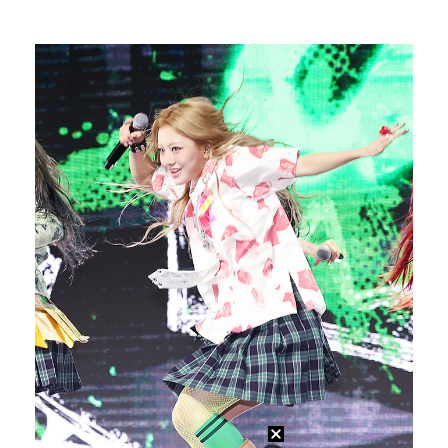
태국에서 새 도전 시작하는 박항서 감독 "원팀 만들어 …
폭발물 지킨 안보현, '악마 교관' 정은채와 재회(재벌…
대놓고 '심판 마사지'로 결재 받기도…최종 결재권자는 …
외신까지 퍼지고 있는 축구협회 성접대 논란…2002 한…
보스턴, 'KBO MVP' 페디 무너뜨리며 연장 13회…