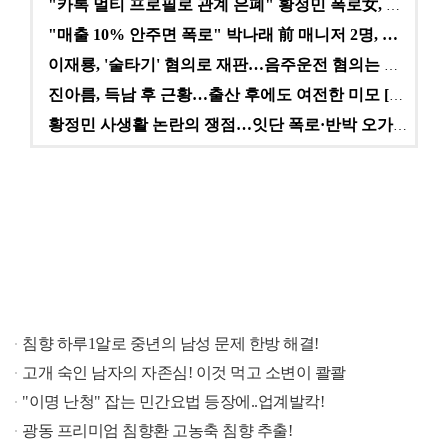
"카톡 멀티 프로필로 관계 은폐" 황정민 폭로女, 문자…
"매출 10% 안주면 폭로" 박나래 前 매니저 2명, …
이재룡, '술타기' 혐의로 재판…음주운전 혐의는 미적용…
진아름, 득남 후 근황…출산 후에도 여전한 미모 [스타…
황정민 사생활 논란의 쟁점…잇단 폭로·반박 오가는 소모…