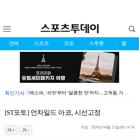
연예
스포츠
포토
스투툰
짤
최신기사 ▽
에스파, '쇠맛'부터 '달콤한 맛'까지…고척돔 가득 채…
블랙핑크, 10주년 행사 논란에 사과 "커뮤니케이션 문…
[ST포토] 언차일드 아코, 시선고정
'리그 2연패 정조준' 아스널, 뉴캐슬서 기마랑이스 영…
작성 : 2026년 04월 21일(화) 14:54
에스파 고척돔 공연에 반가운 얼굴…아이들 미연·트와이스…
가+
가-
에스파, 고척돔 입성…공연 시작 40분 만에 첫 인사 …