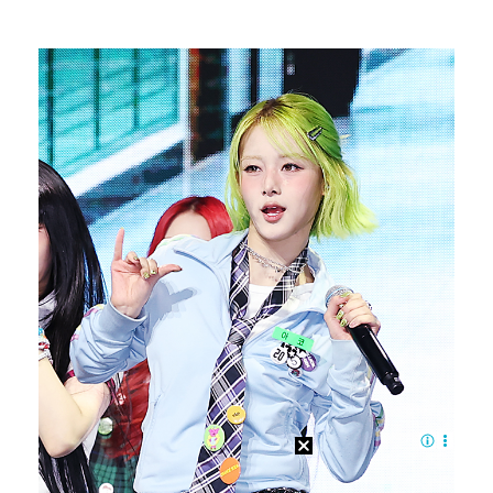
한국 남자배구, 중국 3-0 완파하고 동아시아선수권 결…
"언론사 대표·국회의원도"…최연청, 판사 남편까지 화려…
박지민 아나운서 "발리까지 갔는데…'피의 게임2' 출연…
'첫 승 도전' 장은수 "우승 의식하기보다 내 플레이에…
"軍 구타에 의한 사망" 김정렬, 억울하게 떠난 형 회…