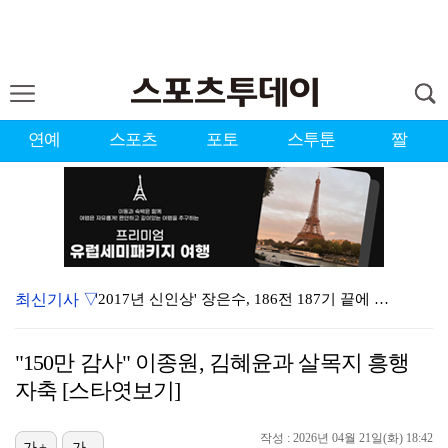
연예
스포츠
포토
스투툰
짤
최신기사 ▽
'2017년 신인상' 장은수, 186전 187기 끝에 …
'이런 엿같은 사랑' 정해인, 츄리닝 비주얼도 완벽 "…
"150만 감사" 이종원, 김혜윤과 살목지 흥행
제니 "남자에 먼저 메시지 안 보내, 동거? 여기까지만…
자축 [스타엿보기]
[ST포토] 장은수, 2026 KLPGA WINNER
작성 : 2026년 04월 21일(화) 18:42
가+
가-
'유부녀 킬러' 무진성, 천재 해커의 냉철·허당미 오가…