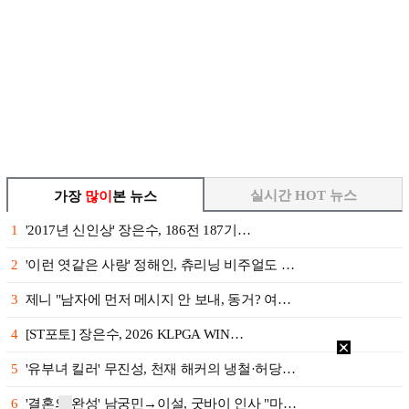
실시간 HOT 뉴스
가장
많이
본 뉴스
1
'2017년 신인상' 장은수, 186전 187기…
2
'이런 엿같은 사랑' 정해인, 츄리닝 비주얼도 …
3
제니 "남자에 먼저 메시지 안 보내, 동거? 여…
4
[ST포토] 장은수, 2026 KLPGA WIN…
5
'유부녀 킬러' 무진성, 천재 해커의 냉철·허당…
6
'결혼의 완성' 남궁민→이설, 굿바이 인사 "마…