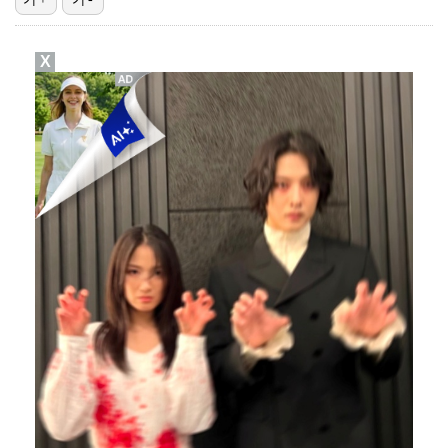
'결혼의 완성' 남궁민→이설, 굿바이 인사 "마지막까지…
X
스윙스, 배우 도전하더니 마동석과 투샷 "마침내 만났다…
[ST포토] 장은수, KLPGA 첫 우승
[ST포토] 장은수, 선수들과 다함께
[ST포토] 장은수, KLPGA 첫 우승