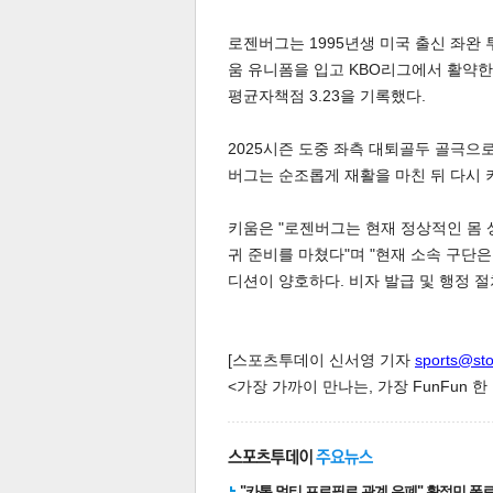
로젠버그는 1995년생 미국 출신 좌완 
움 유니폼을 입고 KBO리그에서 활약한 바
평균자책점 3.23을 기록했다.
2025시즌 도중 좌측 대퇴골두 골극으
버그는 순조롭게 재활을 마친 뒤 다시 
체
인
키움은 "로젠버그는 현재 정상적인 몸 
귀 준비를 마쳤다"며 "현재 소속 구단
디션이 양호하다. 비자 발급 및 행정 
[스포츠투데이 신서영 기자
sports@st
<가장 가까이 만나는, 가장 FunFun 
"카톡 멀티 프로필로 관계 은폐" 황정민 폭로女