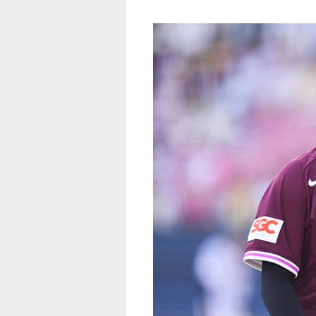
전
로그
즐겨찾기
많이 본 뉴스
최신 뉴스
연예
스포
페이
트위
댓글
밴드
네이