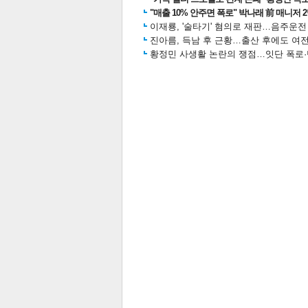
"매출 10% 안주면 폭로" 박나래 前 매니저 
이재룡, '술타기' 혐의로 재판…음주운
진아름, 득남 후 근황…출산 후에도 여전
황정민 사생활 논란의 쟁점…잇단 폭로·반
스북
터 공
달기
공유
버블