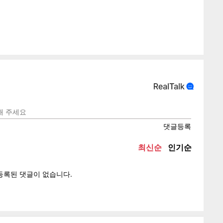
게
소
텍스
텍스
url 복
인쇄
목록