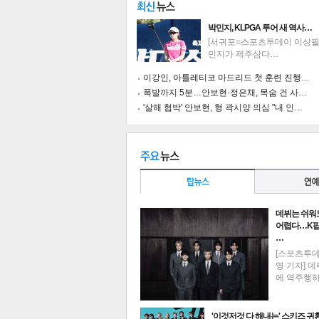
박민지, KLPGA 투어 새 역사…
[서귀포=스포츠투데이 이상필 
민지가 제주삼다…
이강인, 아틀레티코 마드리드 첫 훈련 진행…
폭발까지 5분…안보현·정은채, 목숨 건 사…
'살해 협박' 안보현, 형 곽시양 의심 "내 인…
데뷔는 쉬워
어렵다…K팝
…
[스포츠투
기
영 기자] 데
에 역주행
'이것저것 다 해내는' 스키즈 귀