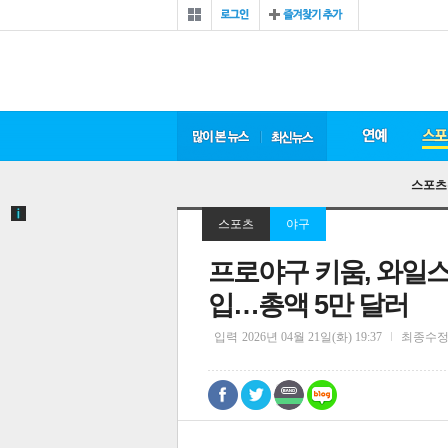
스포츠
스포츠
야구
프로야구 키움, 와일스
입…총액 5만 달러
입력
2026년 04월 21일(화) 19:37
최종수
0