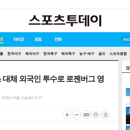
방탄소년단
손흥민
유아인
홈
한국야구
해외야구
한국축구
해외축구
농구·배구
골프
스포츠종합
 대체 외국인 투수로 로젠버그 영
정
2026년 04월 21일(화) 19:37