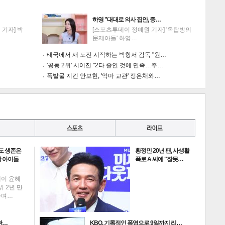
하영 "대대로 의사 집안, 증…
기자] 박
[스포츠투데이 정예원 기자] '옥탑방의
문제아들' 하영…
태국에서 새 도전 시작하는 박항서 감독 "원…
'공동 2위' 서어진 "2타 줄인 것에 만족…주…
폭발물 지킨 안보현, '악마 교관' 정은채와…
도 생존은
황정민 20년 팬, 사생활
 아이돌
폭로 A 씨에 "잘못…
데이 윤혜
뷔 2년 만
하며…
환…
KBO, 기록적인 폭염으로 9일까지 리…