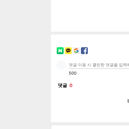
공유
유
로그
페이
트위
카카
밴드
네이