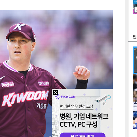
츠
라이프
포토
만화
FOC
많
연예
1
2
텍스
텍스
url 복
인쇄
목록