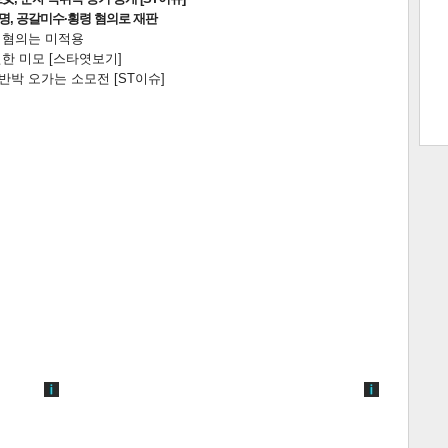
2명, 공갈미수·횡령 혐의로 재판
전 혐의는 미적용
한 미모 [스타엿보기]
박 오가는 소모전 [ST이슈]
트 크
트 축
사
하기
보기
스