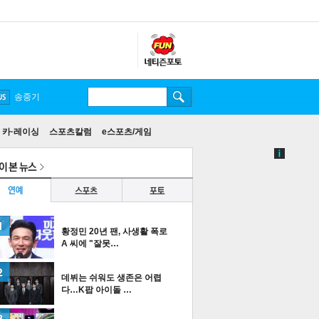
송중기
카·레이싱
스포츠칼럼
e스포츠/게임
황정민 20년 팬, 사생활 폭로
A 씨에 "잘못…
데뷔는 쉬워도 생존은 어렵
다…K팝 아이돌 …