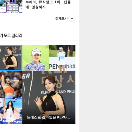
누에라, '뮤직뱅크' 1위…팬들
에 "영원하자…
스투펀
US
이 본 뉴스
스포츠
포토
드레스로 갈아입은 KLPGA …