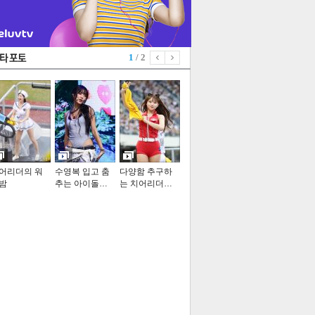
1
/ 2
어리더의 워
수영복 입고 춤
다양함 추구하
밤
추는 아이돌…
는 치어리더…