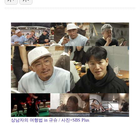
김혜성, 트리플A서 연장 10회에 안타 생산…4경기 연…
김지원, 어린이병원에 1억원 쾌척 "'닥터X' 촬영 중…
고영욱, 도 넘은 저격 논란…이번엔 박하선에 "감당 안…
기록적인 폭염에 멈췄던 KBO, 11일부터 순위 경쟁 …
경찰, 대한축구협회 '심판 성접대 논란' 수사 여부 검…
상남자의 여행법 in 규슈 / 사진=SBS Plus