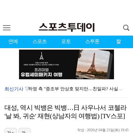
연예
스포츠
포토
스투툰
짤
최신기사 ▽
하영 측 "증조부 안상호 맞지만…친일파? 사실무근" […
'방송 출연' 유명 산부인과 원장, 프로포폴 셀프 투약…
대성, 역시 빅뱅은 빅뱅…日 사우나서 코첼라
"아예 다른 관계잖아"…황정민 폭로자, 팬 주장에 반박…
'날 봐, 귀순' 재현(상남자의 여행법) [TV스포]
"스토킹 피해자" 황정민VS"2억대 손해배상" A 씨,…
작성 : 2026년 04월 21일(화) 19:45
가+
가-
"블랙핑크 데뷔 10주년 행사로 국중박 입장 통제"…문…