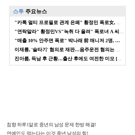
스투
주요뉴스
"카톡 멀티 프로필로 관계 은폐" 황정민 폭로女, 문자…
"연락말라" 황정민VS"녹취 다 올려" 폭로녀 A 씨,…
"매출 10% 안주면 폭로" 박나래 前 매니저 2명, …
이재룡, '술타기' 혐의로 재판…음주운전 혐의는 미적용…
진아름, 득남 후 근황…출산 후에도 여전한 미모 [스타…