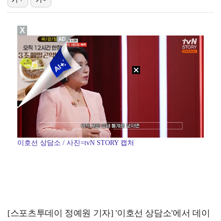
"정산 한 번에 준다더니 도망" 홍진호, 프로게이머 시…
X
미코 출신 최연청, 금수저 집안 깜짝 "남편·부친 판사…
'유부녀 킬러', 정준원 이슈에도 시청률 9.4% 돌파…
'재벌X형사' , 빌런 유승호 예고…시청률 반등하나
'결혼의 완성' 남궁민, 김대명 배신으로 실신…자체 최…
이호선 상담소 / 사진=tvN STORY 캡처
[스포츠투데이 정예원 기자] '이호선 상담소'에서 데이