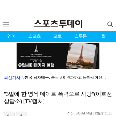
연예
스포츠
포토
스투툰
짤
최신기사 ▽
한국 남자배구, 중국 3-0 완파하고 동아시아선수권 결…
"본전 찾으려다"…황기순, 해외 원정도박 후 도피 생활…
"3일에 한 명씩 데이트 폭력으로 사망"(이호선
'방 5개·화장실 3개' 리센느 새 숙소, 알고 보니 …
상담소) [TV캡처]
김정렬 "2번 별거 끝에 협의 이혼…전처와 현재 관계 …
작성 : 2026년 04월 21일(화) 20:26
가+
가-
이진호, 급성뇌출혈 퇴원…음주운전·도박 혐의 재판 출석…