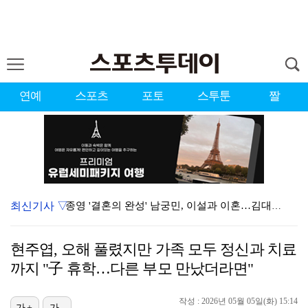
연예
스포츠
포토
스투툰
짤
최신기사 ▽
종영 '결혼의 완성' 남궁민, 이설과 이혼…김대명·우지…
[ST포토] 도겸-민규-정한, '우리는 맨시티 팬'
현주엽, 오해 풀렸지만 가족 모두 정신과 치료
'미우새' 탁재훈, 50대 마지막 생일날 '아근진' 폐…
까지 "子 휴학…다른 부모 만났더라면"
이강인 "한국 축구, 어려운 상황이지만…좋은 모습도 봐…
작성 : 2026년 05월 05일(화) 15:14
가+
가-
'7번' 이강인, 한국 팬들 앞에서 AT마드리드 데뷔……