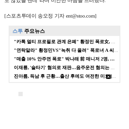
도 않았을 텐데"라며 미안한 마음을 드러냈다.
[스포츠투데이 송오정 기자 ent@stoo.com]
스투
주요뉴스
"카톡 멀티 프로필로 관계 은폐" 황정민 폭로女, 문자…
"연락말라" 황정민VS"녹취 다 올려" 폭로녀 A 씨,…
"매출 10% 안주면 폭로" 박나래 前 매니저 2명, …
이재룡, '술타기' 혐의로 재판…음주운전 혐의는 미적용…
진아름, 득남 후 근황…출산 후에도 여전한 미모 [스타…