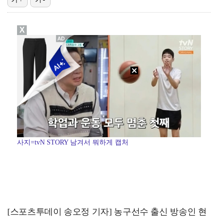
[ST포토] 리센느 리브, '인형이야 사람이야'
X
[ST포토] 리센느 메이, '안녕~'
한소희, 청순미 벗고 파격 탈색 머리…강렬 아우라 [스…
[ST포토] 이강인, 경기서 만난 '2살 절친형' 돈나…
[ST포토] 제나, '경주공주'
사지=tvN STORY 남겨서 뭐하게 캡처
[스포츠투데이 송오정 기자] 농구선수 출신 방송인 현