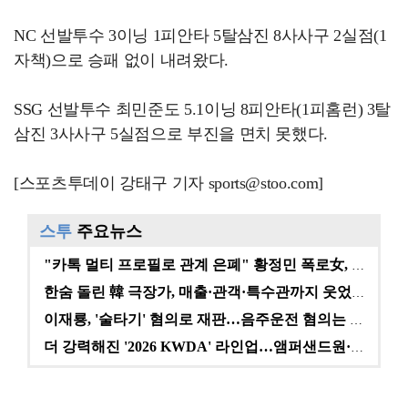
NC 선발투수 3이닝 1피안타 5탈삼진 8사사구 2실점(1
자책)으로 승패 없이 내려왔다.
SSG 선발투수 최민준도 5.1이닝 8피안타(1피홈런) 3탈
삼진 3사사구 5실점으로 부진을 면치 못했다.
[스포츠투데이 강태구 기자 sports@stoo.com]
스투
주요뉴스
"카톡 멀티 프로필로 관계 은폐" 황정민 폭로女, 문자…
한숨 돌린 韓 극장가, 매출·관객·특수관까지 웃었다 […
이재룡, '술타기' 혐의로 재판…음주운전 혐의는 미적용…
더 강력해진 '2026 KWDA' 라인업…앰퍼샌드원·나…