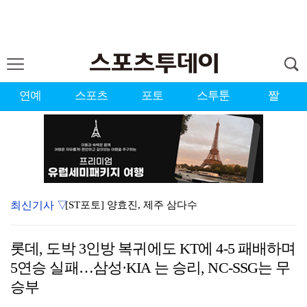
연예
스포츠
포토
스투툰
짤
최신기사 ▽
[ST포토] 양효진, 제주 삼다수
[ST포토] 스트레이 키즈 현진, '비주얼로 압살'
롯데, 도박 3인방 복귀에도 KT에 4-5 패배하며
[ST포토] 스트레이 키즈 현진, '스테이바라기'
5연승 실패…삼성·KIA 는 승리, NC-SSG는 무
[ST포토] 스트레이 키즈 현진, 훈훈 비주얼
승부
[ST포토] 스트레이 키즈 창빈, '행복한 삶'