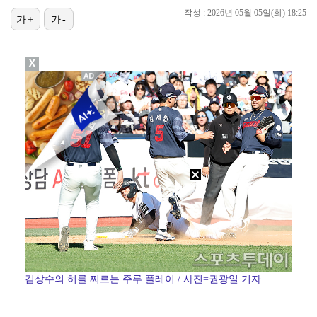
작성 : 2026년 05월 05일(화) 18:25
가+
가-
[ST포토] 스트레이 키즈 창빈, '수트 입고 멋있게'
[ST포토] 한진선, 폭염에도 미소 활짝
X
[ST포토] 스트레이 키즈 현진, '말라도 너무 말랐어…
[ST포토] 스트레이 키즈 현진, '스테이 안녕~'
[ST포토] 스트레이 키즈 창빈, '알고보면 애교쟁이'
김상수의 허를 찌르는 주루 플레이 / 사진=권광일 기자