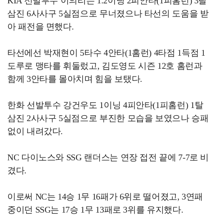
KIA 선발투수 이의리는 1.2이닝 2피안타(1피홈런) 3탈
삼진 6사사구 5실점으로 무너졌으나 타선의 도움을 받
아 패전을 면했다.
타선에선 박재현이 5타수 4안타(1홈런) 4타점 1득점 1
도루로 맹타를 휘둘렀고, 김도영도 시즌 12호 홈런과
함께 3안타를 몰아치며 힘을 보탰다.
한화 선발투수 강건우도 1이닝 4피안타(1피홈런) 1탈
삼진 2사사구 5실점으로 부진한 모습을 보였으나 승패
없이 내려갔다.
NC 다이노스와 SSG 랜더스는 연장 접전 끝에 7-7로 비
겼다.
이로써 NC는 14승 1무 16패가 6위로 떨어졌고, 3연패
중이던 SSG는 17승 1무 13패로 3위를 유지했다.