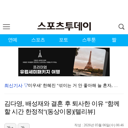
연예
스포츠
포토
스투툰
짤
최신기사 ▽
'미우새' 한혜진 "섞이는 거 안 좋아해 늘 혼자, 母…
[ST포토] 이강인, 무시무시한 돌파
김다영, 배성재와 결혼 후 퇴사한 이유 "함께
[ST포토] 이강인, '철벽방어'
할 시간 한정적"(동상이몽)[텔리뷰]
이강인, 마침내 AT마드리드 데뷔…후반 18분 교체 투…
작성 : 2026년 05월 06일(수) 06:46
[ST포토] 이강인, 첫 경기 투입
가+
가-