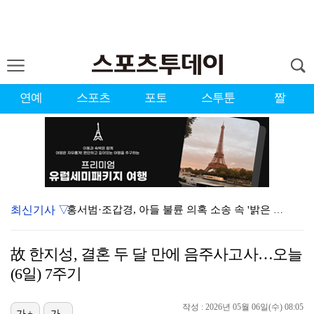
연예
스포츠
포토
스투툰
짤
최신기사 ▽
홍서범·조갑경, 아들 불륜 의혹 소송 속 '밝은 근황'…
'리틀 김연경' 손서연 28점 폭발…U17 여자배구, …
故 한지성, 결혼 두 달 만에 음주사고사…오늘
데뷔는 쉬워도 생존은 어렵다…K팝 아이돌 평균 수명 4…
(6일) 7주기
표창원, 남규리에 15년만 공개 사과…"내가 틀렸다"
작성 : 2026년 05월 06일(수) 08:05
[ST포토] 박현경, 힘찬 세컨샷
가+
가-