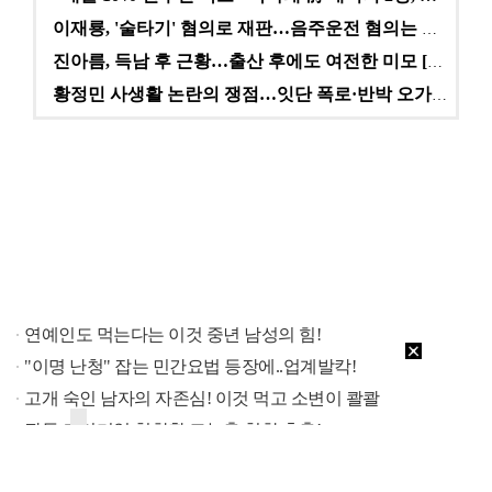
이재룡, '술타기' 혐의로 재판…음주운전 혐의는 미적용…
진아름, 득남 후 근황…출산 후에도 여전한 미모 [스타…
황정민 사생활 논란의 쟁점…잇단 폭로·반박 오가는 소모…