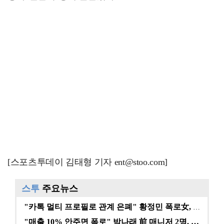
[스포츠투데이 김태형 기자 ent@stoo.com]
스투
주요뉴스
"카톡 멀티 프로필로 관계 은폐" 황정민 폭로女, 문자…
"매출 10% 안주면 폭로" 박나래 前 매니저 2명, …