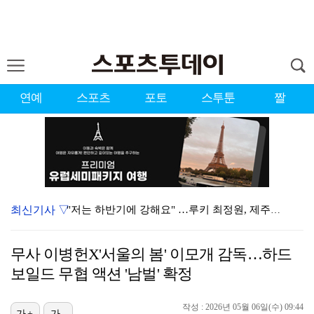
연예
스포츠
포토
스투툰
짤
최신기사 ▽
"저는 하반기에 강해요" …루키 최정원, 제주삼다수 2…
앤더블 규빈·투어스 도훈, '음악중심' MC 하차…1년…
무사 이병헌X'서울의 봄' 이모개 감독…하드
'응팔' 최성원, 두 번의 백혈병 투병 끝 완치 "매우…
보일드 무협 액션 '남벌' 확정
[ST포토] 이가영, 힘찬 티샷
작성 : 2026년 05월 06일(수) 09:44
[ST포토] 강수은,아쉬운 보기
가+
가-