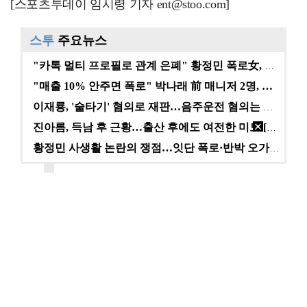
[스포츠투데이 임시령 기자 ent@stoo.com]
스투
주요뉴스
"카톡 멀티 프로필로 관계 은폐" 황정민 폭로女, 문자…
"매출 10% 안주면 폭로" 박나래 前 매니저 2명, …
이재룡, '술타기' 혐의로 재판…음주운전 혐의는 미적용…
진아름, 득남 후 근황…출산 후에도 여전한 미모 [스타…
황정민 사생활 논란의 쟁점…잇단 폭로·반박 오가는 소모…