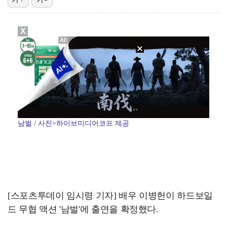
[ST포토] 전우리, 덥다덥다
X
[ST포토] 마다솜, 홀아웃
동시간대 시청률 1위 '결혼의 완성', 남궁민·이설 의…
[ST포토] 홀아웃 하는 이율린
FC서울, 구단 최초 산하 유스 오산고 유망주 5명과 …
남벌 / 사진=하이브미디어코프 제공
[스포츠투데이 임시령 기자] 배우 이병헌이 하드보일
드 무협 액션 '남벌'에 출연을 확정했다.