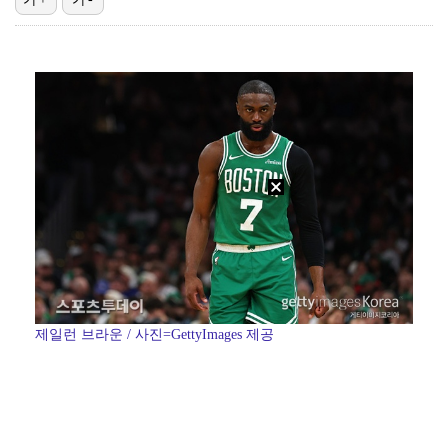
'오디세이', 개봉 4일차에 100만 고지…'오펜하이머…
'금타는 금요일' 김용빈·손빈아 공동 1위…종편·케이블…
[ST포토] 박현경, 미소 머금고
[ST포토] 박현경, 러블리한 포즈
[ST포토] 정수빈-황유나, 3라운드 출발
제일런 브라운 / 사진=GettyImages 제공