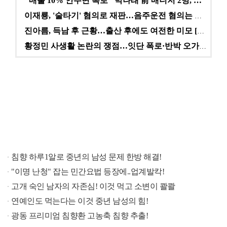
"매출 10% 안주면 폭로" 박나래 前 매니저 2명, …
이재룡, '술타기' 혐의로 재판…음주운전 혐의는 미적용…
진아름, 득남 후 근황…출산 후에도 여전한 미모 [스타…
황정민 사생활 논란의 쟁점…잇단 폭로·반박 오가는 소모…