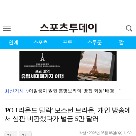
연예
스포츠
포토
스투툰
짤
최신기사 ▽
이임생이 밝힌 홍명보와의 '빵집 회동' 배경…"정몽규 …
김주형, PGA 윈덤 챔피언십 2R 공동 14위…선두와…
'PO 1라운드 탈락' 보스턴 브라운, 개인 방송에
'심판 성접대 논란'까지 터지며 고개 숙인 대한축구협회…
서 심판 비판했다가 벌금 5만 달러
김민하 "주근깨 제거 권유받아…왜 문제인지 모르겠다" …
작성 : 2026년 05월 06일(수) 11:39
가+
가-
안병훈, LIV 골프 뉴욕 대회 공동 13위로 도약…시…