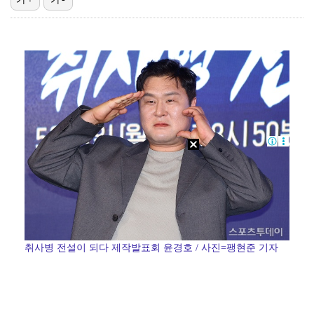
폭발물 지킨 안보현, '악마 교관' 정은채와 재회(재벌…
대놓고 '심판 마사지'로 결재 받기도…최종 결재권자는 …
외신까지 퍼지고 있는 축구협회 성접대 논란…2002 한…
보스턴, 'KBO MVP' 페디 무너뜨리며 연장 13회…
'1라운드 115위' 김민별, 2라운드 7타 줄이며 7…
취사병 전설이 되다 제작발표회 윤경호 / 사진=팽현준 기자