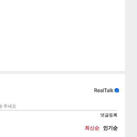
게
소
텍스
텍스
url 복
인쇄
목록