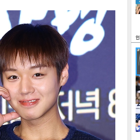
츠
라이프
포토
만화
FOC
많
연예
1
2
텍스
텍스
url 복
인쇄
목록