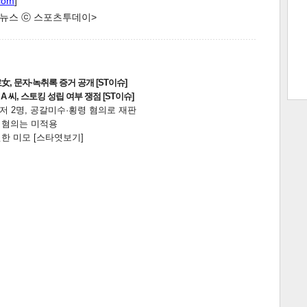
com
]
한 뉴스 ⓒ 스포츠투데이>
트 크
트 축
사
하기
보기
, 문자·녹취록 증거 공개 [ST이슈]
스
 씨, 스토킹 성립 여부 쟁점 [ST이슈]
니저 2명, 공갈미수·횡령 혐의로 재판
전 혐의는 미적용
한 미모 [스타엿보기]