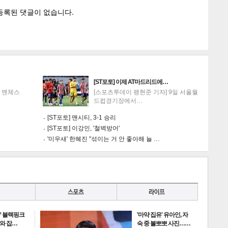
[ST포토] 이제 AT마드리드에…
] 맨체스
[스포츠투데이 팽현준 기자] 9일 서울월
드컵경기장에서…
[ST포토] 맨시티, 3-1 승리
[ST포토] 이강인, '철벽방어'
'미우새' 한혜진 "섞이는 거 안 좋아해 늘 …
란' 블랙핑크
'마약 집유' 유아인, 자
과와 잡…
숙 중 볼뽀뽀 사진……