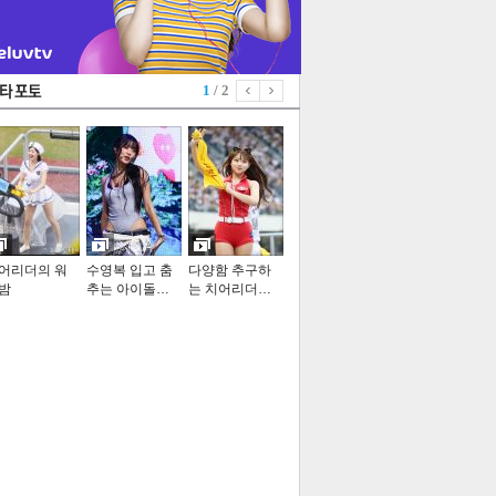
1
/ 2
어리더의 워
수영복 입고 춤
다양함 추구하
밤
추는 아이돌…
는 치어리더…