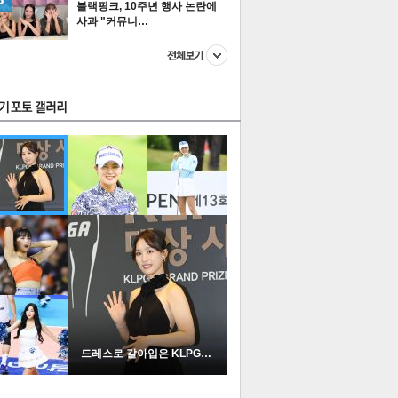
블랙핑크, 10주년 행사 논란에
사과 "커뮤니…
스투펀
US
이 본 뉴스
스포츠
포토
드레스로 갈아입은 KLPGA …