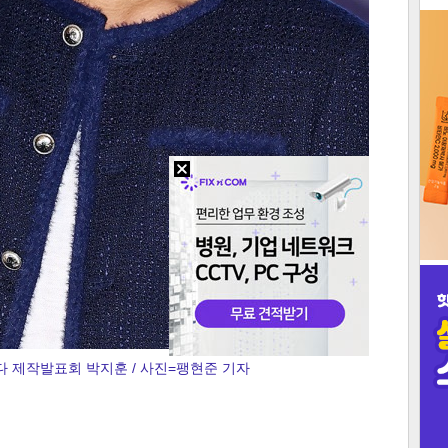
3
인
다 제작발표회 박지훈 / 사진=팽현준 기자