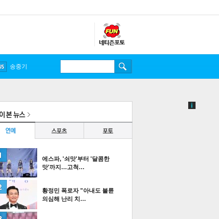
송중기
에스파, '쇠맛'부터 '달콤한
맛'까지…고척…
황정민 폭로자 "아내도 불륜
의심해 난리 치…