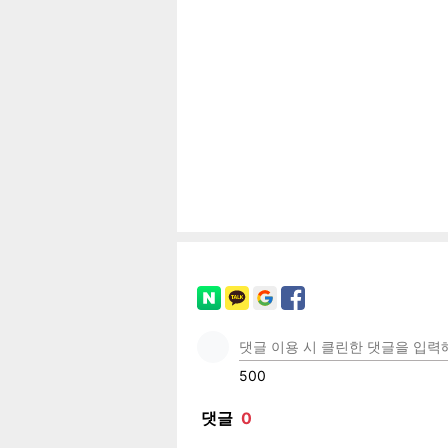
공유
유
로그
페이
트위
카카
밴드
네이