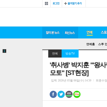
연예홈
스투 
연예
방송TV
'취사병' 박지훈 "'왕
모토" [ST현장]
입력
2026년 05월 06일(수) 14:59
최종수
0