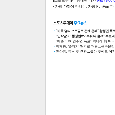
[스포츠투데이 정예원 기자
ent@stoo.
<가장 가까이 만나는, 가장 FunFun 
스북
터 공
달기
공유
버블
"카톡 멀티 프로필로 관계 은폐" 황정민 폭로女
"연락말라" 황정민VS"녹취 다 올려" 폭로녀 A
"매출 10% 안주면 폭로" 박나래 前 매
이재룡, '술타기' 혐의로 재판…음주운
진아름, 득남 후 근황…출산 후에도 여전