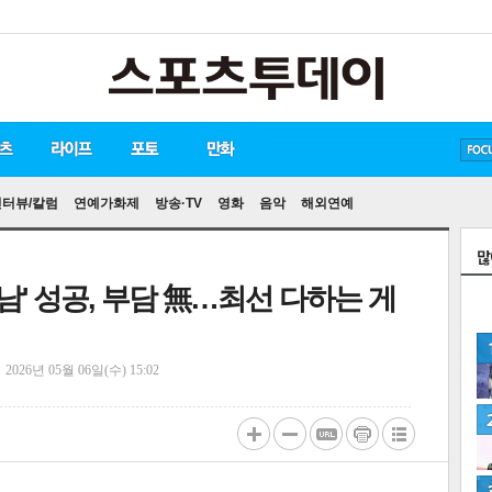
방탄소년단
손흥민
유아인
인터뷰/칼럼
연예가화제
방송·TV
영화
음악
해외연예
사남' 성공, 부담 無…최선 다하는 게
정
2026년 05월 06일(수) 15:02