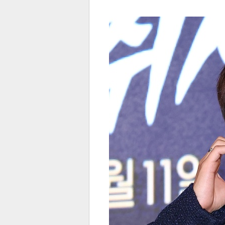
전
로그
즐겨찾기
많이 본 뉴스
최신 뉴스
연예
스포
페이
트위
댓글
밴드
네이