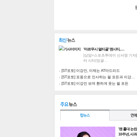
'마르무시 멀티골' 맨시티, …
[상암=스포츠투데이 신서영 기자
터 시티(잉글…
[ST포토] 이강인, 이제는 AT마드리드
[ST포토] 포옹으로 인사하는 필 포든과 이강…
[ST포토] 이강인 보며 환하게 웃는 필 포든
기
'팬 홀대 논
10주년, 사