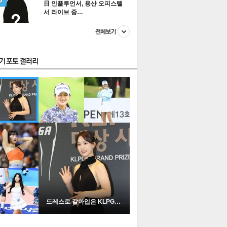
日 인플루언서, 용산 오피스텔
서 라이브 중…
스투펀
US
이 본 뉴스
스포츠
포토
드레스로 갈아입은 KLPGA …