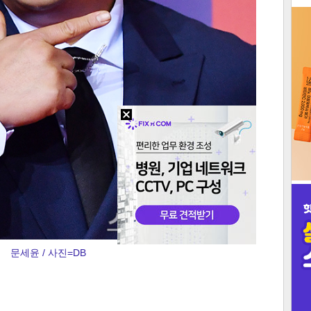
3
인
문세윤 / 사진=DB