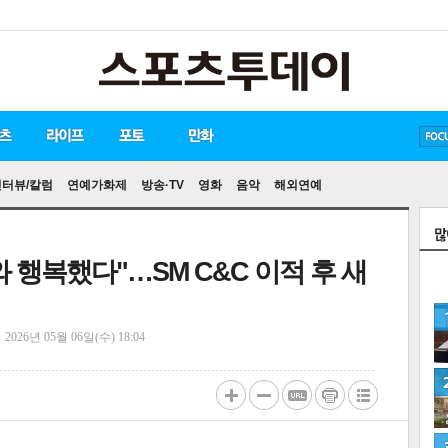
방탄소년단
손흥민
유아인
인터뷰/칼럼
연예가화제
방송·TV
영화
음악
해외연예
와 행복했다"…SM C&C 이적 후 새
정
2026년 05월 06일(수) 18:04