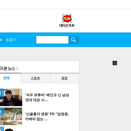
송중기
'극우 유튜버' 배인규 신 남성
연대 대표 사…
'산골총각 영웅' PD "임영웅,
카메라 없는 …