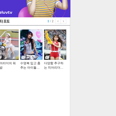
1
/ 2
어리더의 워
수영복 입고 춤
다양함 추구하
밤
추는 아이돌…
는 치어리더…