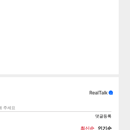
게
소
텍스
텍스
url 복
인쇄
목록