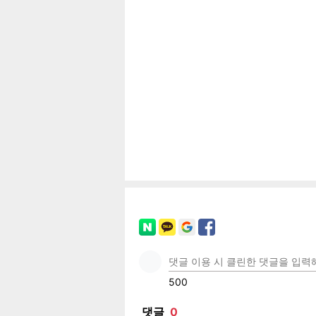
공유
유
로그
페이
트위
카카
밴드
네이