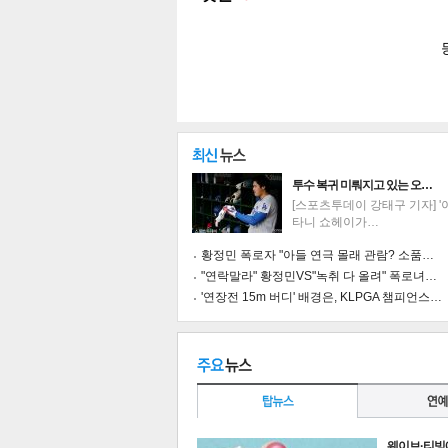
투수 복귀 미뤄지고 있는 오…
[스포츠투데이 강태구 기자] '
타니 쇼헤이가…
황정민 폭로자 "아들 연극 몰래 관람? 소품…
"연락말라" 황정민VS"녹취 다 올려" 폭로녀…
'연장전 15m 버디' 배경은, KLPGA 챔피언스…
기
웨이브·티빙