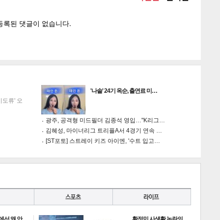
'나솔' 24기 옥순, 출연료 미…
이도류' 오
광주, 공격형 미드필더 김종석 영입…"K리그…
김혜성, 마이너리그 트리플A서 4경기 연속 …
[ST포토] 스트레이 키즈 아이엔, '수트 입고…
에선 왜 안
황정민 사생활 논란의