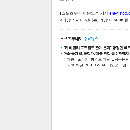
[스포츠투데이 송오정 기자
ent@stoo.
<가장 가까이 만나는, 가장 FunFun 
스북
터 공
달기
공유
버블
"카톡 멀티 프로필로 관계 은폐" 황정민 폭로女
한숨 돌린 韓 극장가, 매출·관객·특수관까지 
이재룡, '술타기' 혐의로 재판…음주운
더 강력해진 '2026 KWDA' 라인업