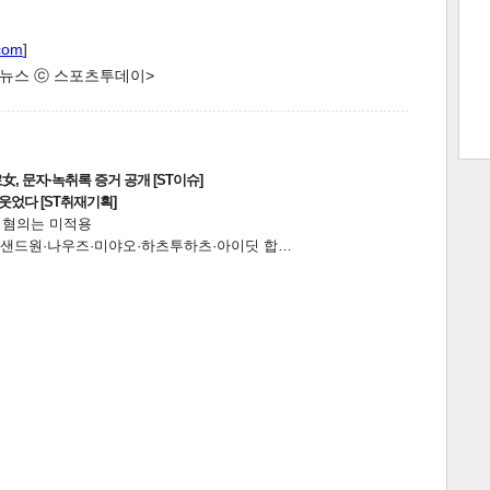
com
]
한 뉴스 ⓒ 스포츠투데이>
트 크
트 축
사
하기
보기
스
, 문자·녹취록 증거 공개 [ST이슈]
웃었다 [ST취재기획]
전 혐의는 미적용
…앰퍼샌드원·나우즈·미야오·하츠투하츠·아이딧 합…