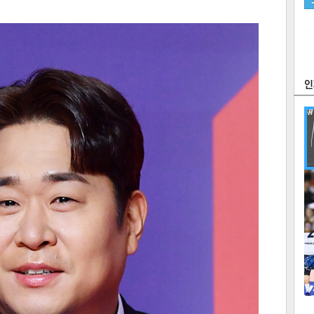
츠
라이프
포토
만화
FOC
많
연예
1
2
텍스
텍스
url 복
인쇄
목록