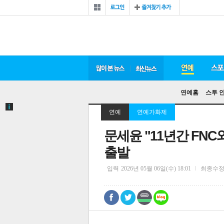
연예홈
스투 
연예
연예가화제
문세윤 "11년간 FNC
출발
입력
2026년 05월 06일(수) 18:01
최종수
0