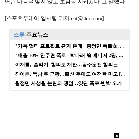
어린 마음을 잊지 않고 초심을 지키겠다"고 말했다.
[스포츠투데이 임시령 기자 ent@stoo.com]
스투
주요뉴스
"카톡 멀티 프로필로 관계 은폐" 황정민 폭로女, 문자…
"매출 10% 안주면 폭로" 박나래 前 매니저 2명, …
이재룡, '술타기' 혐의로 재판…음주운전 혐의는 미적용…
진아름, 득남 후 근황…출산 후에도 여전한 미모 [스타…
황정민 사생활 논란의 쟁점…잇단 폭로·반박 오가는 소모…