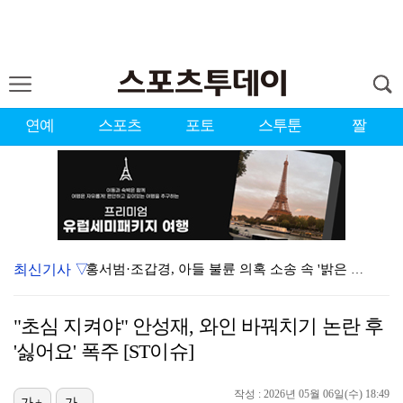
연예
스포츠
포토
스투툰
짤
최신기사 ▽
홍서범·조갑경, 아들 불륜 의혹 소송 속 '밝은 근황'…
데뷔는 쉬워도 생존은 어렵다…K팝 아이돌 평균 수명 4…
"초심 지켜야" 안성재, 와인 바꿔치기 논란 후
'리틀 김연경' 손서연 28점 폭발…U17 여자배구, …
'싫어요' 폭주 [ST이슈]
'조폭 연루설 부인' 조세호, 8개월 만에 SNS 업로…
작성 : 2026년 05월 06일(수) 18:49
가+
가-
'호프', 글로벌 순항…토론토 영화제 미드나잇 매드니스…