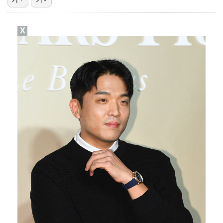
[ST포토] 문정민, 힘찬 티샷
X
데이식스 영케이, '사운드플래닛페스티벌' 출격…첫 솔로…
[ST포토] 문정민, 자신감 가득
[ST포토] 고지우, 신중한 퍼팅
[ST포토] 문정민, 버디 성공