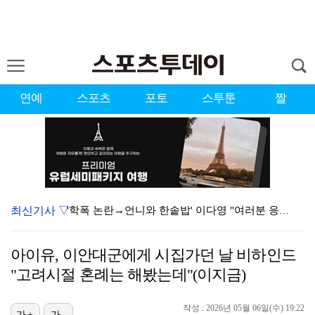
연예
스포츠
포토
스투툰
짤
최신기사 ▽
'학폭 논란→언니와 한솥밥' 이다영 "여러분 응원이 큰…
[ST포토] 미야오, 'K팝 고양이'
아이유, 이안대군에게 시집가던 날 비하인드
[ST포토] 에반, 인기폭발
"고려시절 혼례는 해봤는데"(이지금)
[ST포토] 앤더블, 완성형 아이돌
작성 : 2026년 05월 06일(수) 19:22
[ST포토] 미야오 안나, 인형이야 사람이야
가+
가-