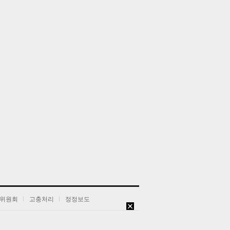
위원회
고충처리
정정보도