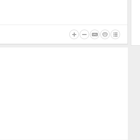
트 크
트 축
사
하기
보기
스