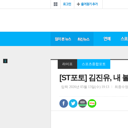
라이프
스포츠종합포토
[ST포토] 김진유, 내
입력
2026년 05월 13일(수) 19:13
최종수
0