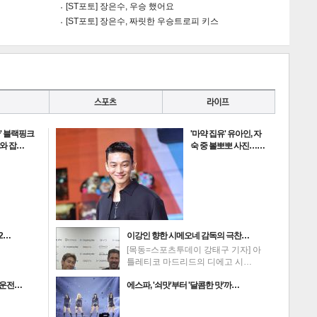
[ST포토] 장은수, 우승 했어요
[ST포토] 장은수, 짜릿한 우승트로피 키스
게
소
란' 블랙핑크
'마약 집유' 유아인, 자
과와 잡…
숙 중 볼뽀뽀 사진……
2…
이강인 향한 시메오네 감독의 극찬…
[목동=스포츠투데이 강태구 기자] 아
틀레티코 마드리드의 디에고 시…
주운전…
에스파, '쇠맛'부터 '달콤한 맛'까…