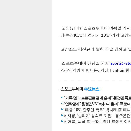
[고양(경기)=스포츠투데이 권광일 기자]
와 부산KCC의 경기가 13일 경기 고
고양소노 김진유가 놓친 공을 감싸고 있다. 
[스포츠투데이 권광일 기자
sports@st
<가장 가까이 만나는, 가장 FunFun 
"카톡 멀티 프로필로 관계 은폐" 황정민 폭로女
"연락말라" 황정민VS"녹취 다 올려" 폭로녀 A
"매출 10% 안주면 폭로" 박나래 前 매
이재룡, '술타기' 혐의로 재판…음주운
진아름, 득남 후 근황…출산 후에도 여전