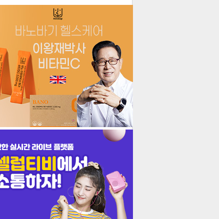
더보기
기포토