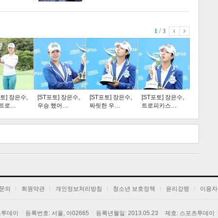
1
/ 3
스포츠
라이프
포토] 장은수,
[ST포토] 장은수,
[ST포토] 장은수,
[ST포토] 장은수,
 트로…
우승 했어…
짜릿한 우…
트로피키스…
트 크
트 축
사
하기
보기
문의
회원약관
개인정보처리방침
청소년 보호정책
윤리강령
이용자
포츠투데이
등록번호: 서울, 아02665
등록년월일: 2013.05.23
제호: 스포츠투데이