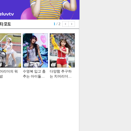
1
/ 2
어리더의 워
수영복 입고 춤
다양함 추구하
밤
추는 아이돌…
는 치어리더…