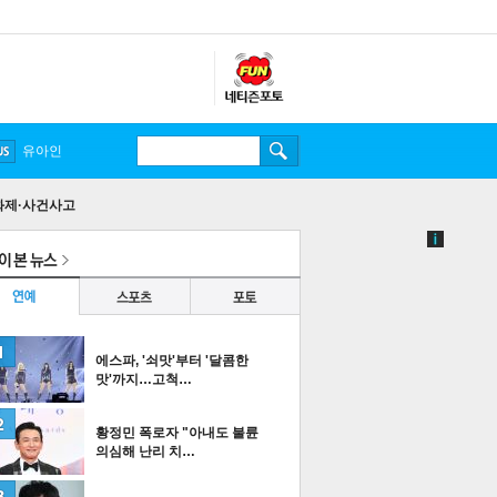
유아인
화제·사건사고
에스파, '쇠맛'부터 '달콤한
맛'까지…고척…
황정민 폭로자 "아내도 불륜
의심해 난리 치…