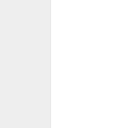
체
인
관련뉴스