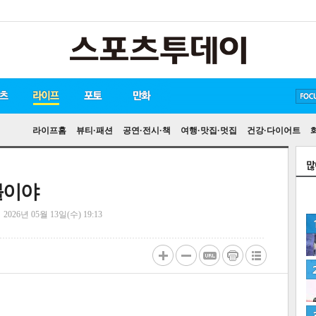
방탄소년단
손흥민
송중기
라이프홈
뷰티·패션
공연·전시·책
여행·맛집·멋집
건강·다이어트
 볼이야
정
2026년 05월 13일(수) 19:13