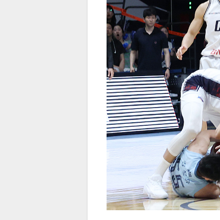
전
로그
즐겨찾기
많이 본 뉴스
최신 뉴스
연예
스포
페이
트위
댓글
밴드
네이