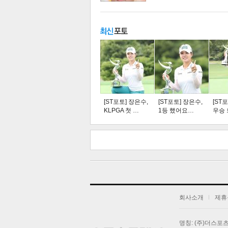
주요뉴스
탑뉴스
연예
[ST포토] 장은수,
[ST포토] 장은수,
[ST
KLPGA 첫 …
1등 했어요…
우승
스북
터 공
오톡
공유
버블
기
회사소개
제휴
명칭: (주)더스