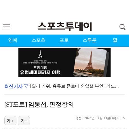
연예
스포츠
포토
스투툰
짤
최신기사 ▽
타일러 라쉬, 유튜브 종료에 외압설 부인 "의도한 바 …
가수 런치, 작곡가 안성현과 8년 열애 끝 백년가약…결…
[ST포토] 임동섭, 판정항의
런치, 안성현과 내일(8일) 결혼…가수·작곡가 부부 탄…
작성 : 2026년 05월 13일(수) 19:15
상위권 유지한 서교림 "아이언샷 덕분에 타수 줄여…컨디…
가+
가-
[ST포토] 유지나, 더워도 즐겁게