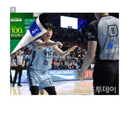
X
[ST포토] 박보겸, 들어간다~
변우석, 아이유 생일 맞아 특별 주문 제작 케이크 선물…
던, 3년 만에 신곡→솔직 심경 고백 "이제는 있는 그…
[ST포토] 차준환, 심장이 뛰는 연기
[ST포토] 차준환, 아이돌 보다 잘생긴 얼굴