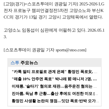
[고양(경기)=스포츠투데이 권광일 기자] 2025-2026 LG
전자 프로농구 챔피언결정전5차전 고양소노와 부산K
CC의 경기가 13일 경기 고양시 고양체육에서 열렸다.
고양소노 임동섭이 심판에게 어필하고 있다. 2026.05.1
3.
[스포츠투데이 권광일 기자 sports@stoo.com]
스투
주요뉴스
"카톡 멀티 프로필로 관계 은폐" 황정민 폭로女, 문자…
"매출 10% 안주면 폭로" 박나래 前 매니저 2명, …
이재룡, '술타기' 혐의로 재판…음주운전 혐의는 미적용…
진아름, 득남 후 근황…출산 후에도 여전한 미모 [스타…
황정민 사생활 논란의 쟁점…잇단 폭로·반박 오가는 소모…