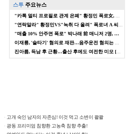
스투
주요뉴스
"카톡 멀티 프로필로 관계 은폐" 황정민 폭로女, 문자…
"연락말라" 황정민VS"녹취 다 올려" 폭로녀 A 씨,…
"매출 10% 안주면 폭로" 박나래 前 매니저 2명, …
이재룡, '술타기' 혐의로 재판…음주운전 혐의는 미적용…
진아름, 득남 후 근황…출산 후에도 여전한 미모 [스타…