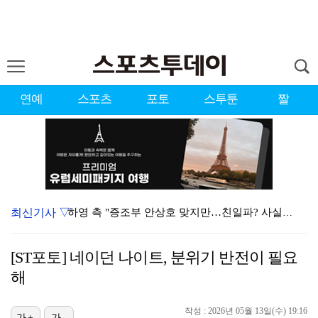
연예
스포츠
포토
스투툰
짤
최신기사 ▽
하영 측 "증조부 안상호 맞지만…친일파? 사실무근" […
'방송 출연' 유명 산부인과 원장, 프로포폴 셀프 투약…
[ST포토] 네이던 나이트, 분위기 반전이 필요
"스토킹 피해자" 황정민VS"2억대 손해배상" A 씨,…
해
"블랙핑크 데뷔 10주년 행사로 국중박 입장 통제"…문…
작성 : 2026년 05월 13일(수) 19:16
가+
가-
김지원, 어린이병원에 1억원 쾌척 "'닥터X' 촬영 중…