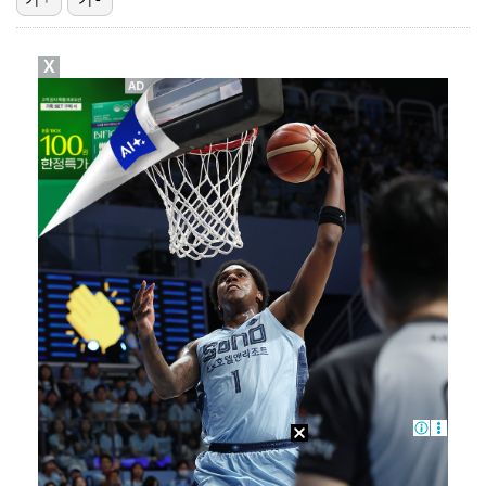
고영욱, 도 넘은 저격 논란…이번엔 박하선에 "감당 안…
X
기록적인 폭염에 멈췄던 KBO, 11일부터 순위 경쟁 …
'선업튀' 서혜원, 결혼 4개월 만에 임신 경사 "행복…
경찰, 대한축구협회 '심판 성접대 논란' 수사 여부 검…
권영찬, 김수현 관련 허위사실 유포 혐의로 검찰行