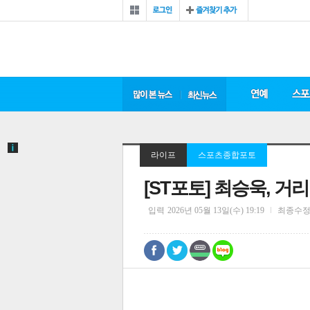
라이프
스포츠종합포토
[ST포토] 최승욱, 
입력
2026년 05월 13일(수) 19:19
최종수
0