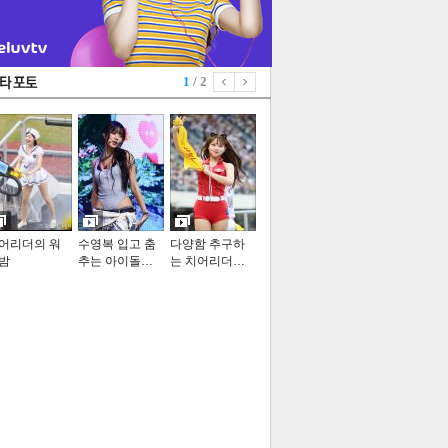
1
/ 2
어리더의 워
수영복 입고 춤
다양함 추구하
밤
추는 아이돌…
는 치어리더…