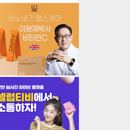
더보기
기포토