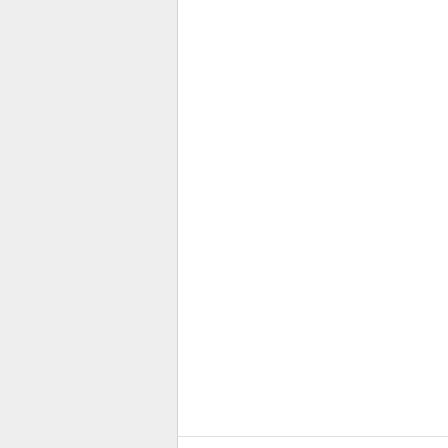
스북
터 공
달기
공유
버블
관련뉴스