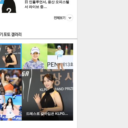
日 인플루언서, 용산 오피스텔
서 라이브 중…
스투펀
US
이 본 뉴스
스포츠
포토
드레스로 갈아입은 KLPGA …