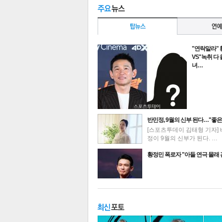
"연락말라"
VS"녹취 다
녀…
반민정, 9월의 신부 된다…"좋은
[스포츠투데이 김태형 기자] 
정이 9월의 신부가 된다. …
최신뉴스
황정민 폭로자 "아들 연극 몰래
기