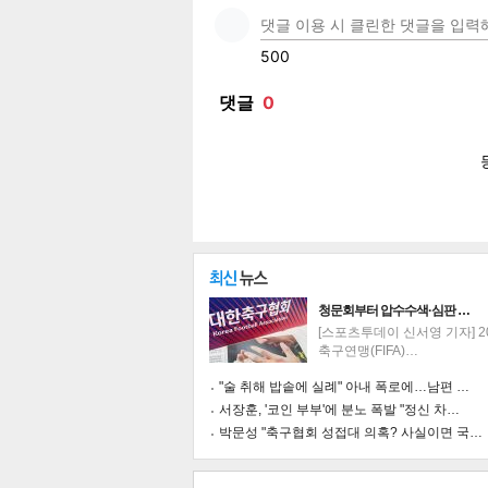
페이
트위
카카
밴드
네이
공유
유
로그
청문회부터 압수수색·심판 …
[스포츠투데이 신서영 기자] 2
축구연맹(FIFA)…
"술 취해 밥솥에 실례" 아내 폭로에…남편 …
서장훈, '코인 부부'에 분노 폭발 "정신 차…
박문성 "축구협회 성접대 의혹? 사실이면 국…