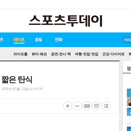
방탄소년단
손흥민
유아인
라이프홈
뷰티·패션
공연·전시·책
여행·맛집·멋집
건강·다이어트
, 짧은 탄식
정
2026년 05월 13일(수) 19:26