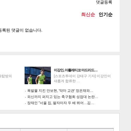
텍스
텍스
url 복
인쇄
목록
게
소
이강인, 아틀레티코 마드리드…
'옥탑방의
[스포츠투데이 강태구 기자] 이강인이
새롭게 합류한 …
폭발물 지킨 안보현, '악마 교관' 정은채와…
외신까지 퍼지고 있는 축구협회 성접대 논란…
장재인 "서울 집, 팔자마자 두 배 뛰어…김…