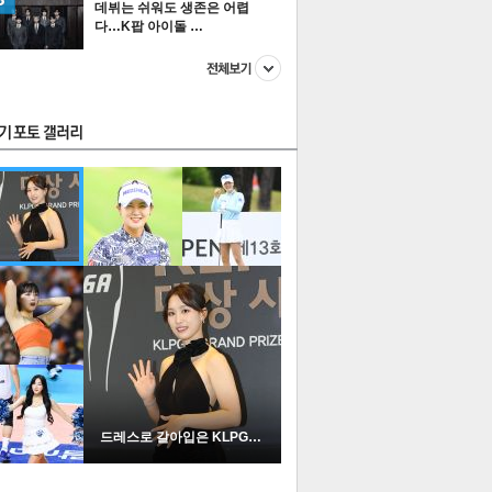
데뷔는 쉬워도 생존은 어렵
다…K팝 아이돌 …
스투펀
US
이 본 뉴스
스포츠
포토
드레스로 갈아입은 KLPGA …