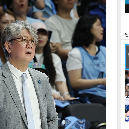
츠
라이프
포토
만화
FOC
많
연예
1
텍스
텍스
url 복
인쇄
목록
2