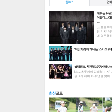
데뷔는 쉬워
어렵다…K팝
…
[스포츠투
영 기자] 데
에 역주행
'이것저것 다 해내는' 스키즈 귀
최신뉴스
블랙핑크, 완전체 10주년 행사 
[스포츠투데이 김태형 기자] 
핑크가 데뷔 10주년을 맞아 
기