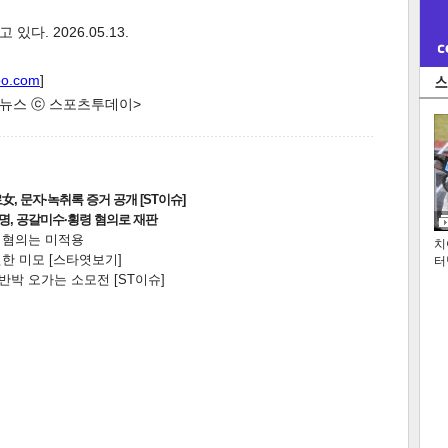
. 2026.05.13.
oo.com
]
한 뉴스 ⓒ 스포츠투데이>
, 문자·녹취록 증거 공개 [ST이슈]
2명, 공갈미수·횡령 혐의로 재판
전 혐의는 미적용
치
한 미모 [스타엿보기]
터
박 오가는 소모전 [ST이슈]