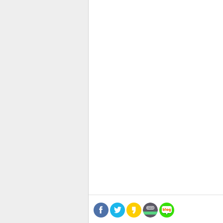
스북
터 공
달기
공유
버블
관련뉴스