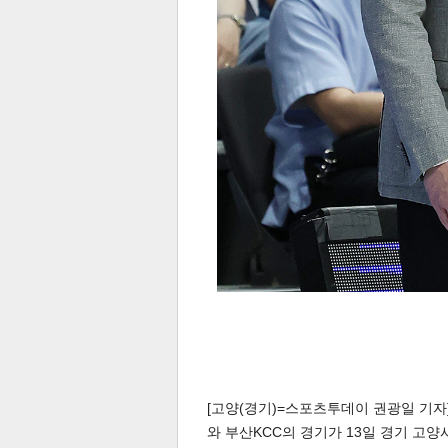
[고양(경기)=스포츠투데이 권광일 기자]
와 부산KCC의 경기가 13일 경기 고