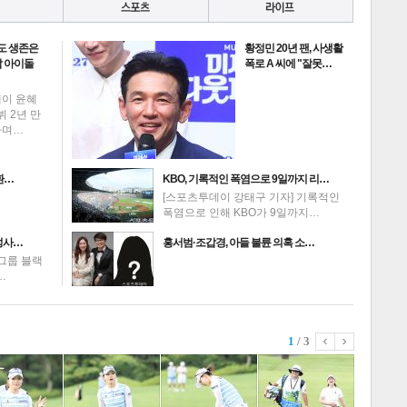
도 생존은
황정민 20년 팬, 사생활
 아이돌
폭로 A 씨에 "잘못…
데이 윤혜
뷔 2년 만
하며…
환…
KBO, 기록적인 폭염으로 9일까지 리…
[스포츠투데이 강태구 기자] 기록적인
폭염으로 인해 KBO가 9일까지…
성사…
홍서범·조갑경, 아들 불륜 의혹 소…
그룹 블랙
…
1
/ 3