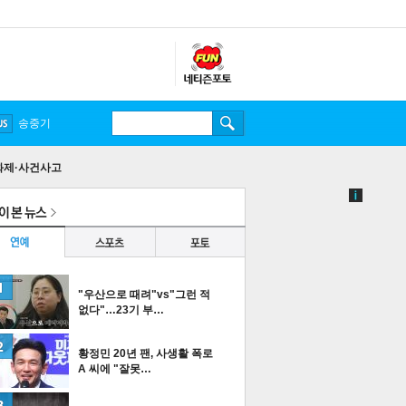
송중기
화제·사건사고
"우산으로 때려"vs"그런 적
없다"…23기 부…
황정민 20년 팬, 사생활 폭로
A 씨에 "잘못…