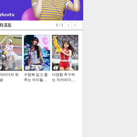
1
/ 2
어리더의 워
수영복 입고 춤
다양함 추구하
밤
추는 아이돌…
는 치어리더…