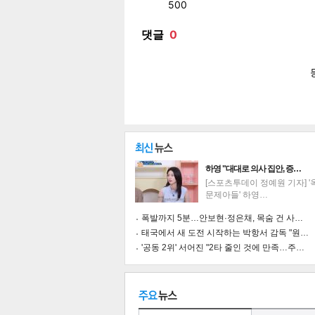
페이
트위
카카
밴드
네이
공유
유
로그
하영 "대대로 의사 집안, 증…
[스포츠투데이 정예원 기자] 
문제아들' 하영…
폭발까지 5분…안보현·정은채, 목숨 건 사…
태국에서 새 도전 시작하는 박항서 감독 "원…
'공동 2위' 서어진 "2타 줄인 것에 만족…주…