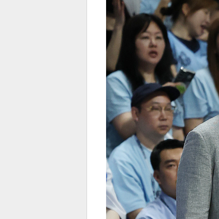
전
로그
즐겨찾기
많이 본 뉴스
최신 뉴스
연예
스포
페이
트위
댓글
밴드
네이