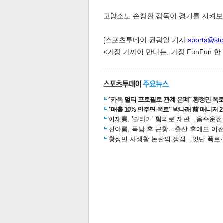
고양소노 손창환 감독이 경기를 지켜보고 있다
[스포츠투데이 권광일 기자
sports@st
<가장 가까이 만나는, 가장 FunFun 
체
인
"카톡 멀티 프로필로 관계 은폐" 황정민 폭로女
"매출 10% 안주면 폭로" 박나래 前 매니저 
이재룡, '술타기' 혐의로 재판…음주운
진아름, 득남 후 근황…출산 후에도 여전
황정민 사생활 논란의 쟁점…잇단 폭로·반