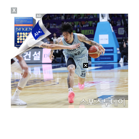
X
진세연, 전속계약 종료…FA 시장 나왔다 [공식]
대놓고 '심판 마사지'로 결재 받기도…최종 결재권자는 …
폭발물 지킨 안보현, '악마 교관' 정은채와 재회(재벌…
'1라운드 115위' 김민별, 2라운드 7타 줄이며 7…
외신까지 퍼지고 있는 축구협회 성접대 논란…2002 한…