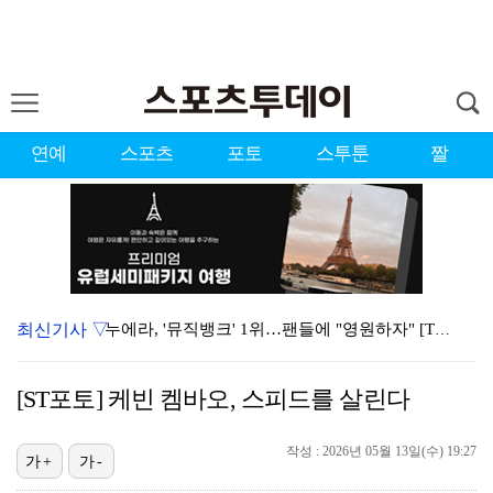
연예
스포츠
포토
스투툰
짤
최신기사 ▽
누에라, '뮤직뱅크' 1위…팬들에 "영원하자" [TV캡…
대한축구협회의 '심판 성접대'…최악의 경우 런던 올림픽…
[ST포토] 케빈 켐바오, 스피드를 살린다
서장훈 감독 "내 능력 부족" 자책하게 만든 펜타곤과의…
작성 : 2026년 05월 13일(수) 19:27
강채연, 제주삼다수 2R 깜짝 선두 도약…박민지 공동 …
가+
가-
폭발까지 5분…안보현·정은채, 목숨 건 사투 시작(재벌…