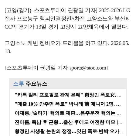
[고양(경기)=스포츠투데이 권광일 기자] 2025-2026 LG
전자 프로농구 챔피언결정전5차전 고양소노와 부산K
CC의 경기가 13일 경기 고양시 고양체육에서 열렸다.
고양소노 케빈 켐바오가 드리블을 하고 있다. 2026.05.
13.
[스포츠투데이 권광일 기자 sports@stoo.com]
스투
주요뉴스
"카톡 멀티 프로필로 관계 은폐" 황정민 폭로女, 문자…
"매출 10% 안주면 폭로" 박나래 前 매니저 2명, …
이재룡, '술타기' 혐의로 재판…음주운전 혐의는 미적용…
진아름, 득남 후 근황…출산 후에도 여전한 미모 [스타…
황정민 사생활 논란의 쟁점…잇단 폭로·반박 오가는 소모…