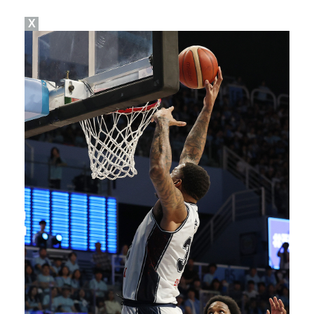
X
박지민 아나운서 "발리까지 갔는데…'피의 게임2' 출연…
에스파 고척돔 공연에 반가운 얼굴…아이들 미연·트와이스…
"언론사 대표·국회의원도"…최연청, 판사 남편까지 화려…
한국 남자배구, 중국 3-0 완파하고 동아시아선수권 결…
'서명관·야고 연속골' 울산, 동해안 더비서 포항 제압…