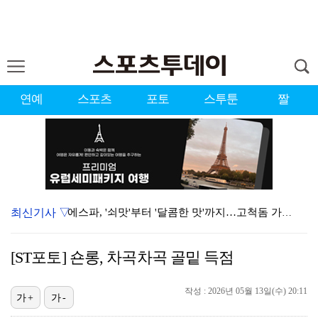
연예
스포츠
포토
스투툰
짤
최신기사 ▽
에스파, '쇠맛'부터 '달콤한 맛'까지…고척돔 가득 채…
블랙핑크, 10주년 행사 논란에 사과 "커뮤니케이션 문…
[ST포토] 숀롱, 차곡차곡 골밑 득점
'리그 2연패 정조준' 아스널, 뉴캐슬서 기마랑이스 영…
작성 : 2026년 05월 13일(수) 20:11
에스파, 고척돔 입성…공연 시작 40분 만에 첫 인사 …
가+
가-
'첫 승 도전' 장은수 "우승 의식하기보다 내 플레이에…