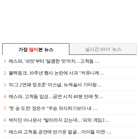
실시간 HOT 뉴스
가장
많이
본 뉴스
1
에스파, '쇠맛'부터 '달콤한 맛'까지…고척돔 …
2
블랙핑크, 10주년 행사 논란에 사과 "커뮤니케…
3
'리그 2연패 정조준' 아스널, 뉴캐슬서 기마랑…
4
에스파, 고척돔 입성…공연 시작 40분 만에 첫…
5
'첫 승 도전' 장은수 "우승 의식하기보다 내 …
6
박지민 아나운서 "발리까지 갔는데…'피의 게임2…
7
에스파 고척돔 공연에 반가운 얼굴…아이들 미연·…