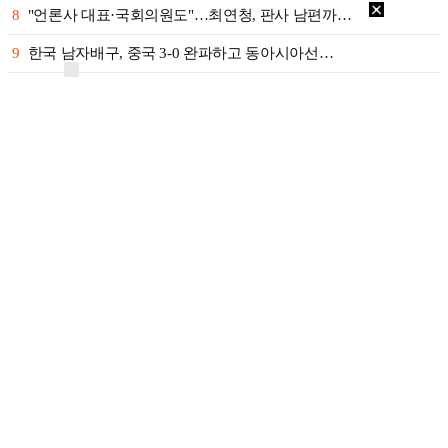
8
"언론사 대표·국회의원도"…최연청, 판사 남편까…
9
한국 남자배구, 중국 3-0 완파하고 동아시아선…
10
'서명관·야고 연속골' 울산, 동해안 더비서 포…