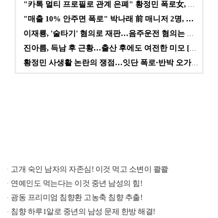
"카톡 멀티 프로필로 관계 은폐" 황정민 폭로女, 문자…
"매출 10% 안주면 폭로" 박나래 前 매니저 2명, …
이재룡, '술타기' 혐의로 재판…음주운전 혐의는 미적용…
진아름, 득남 후 근황…출산 후에도 여전한 미모 [스타…
황정민 사생활 논란의 쟁점…잇단 폭로·반박 오가는 소모…