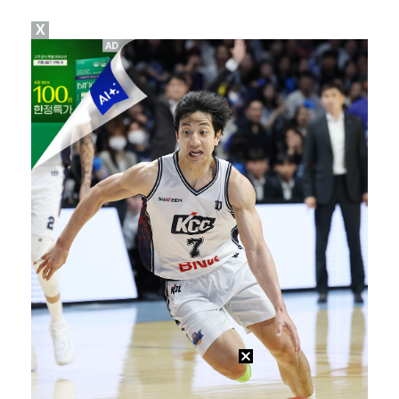
X
[ST포토] 박보겸, 들어간다~
변우석, 아이유 생일 맞아 특별 주문 제작 케이크 선물…
던, 3년 만에 신곡→솔직 심경 고백 "이제는 있는 그…
[ST포토] 차준환, 심장이 뛰는 연기
[ST포토] 차준환, 아이돌 보다 잘생긴 얼굴