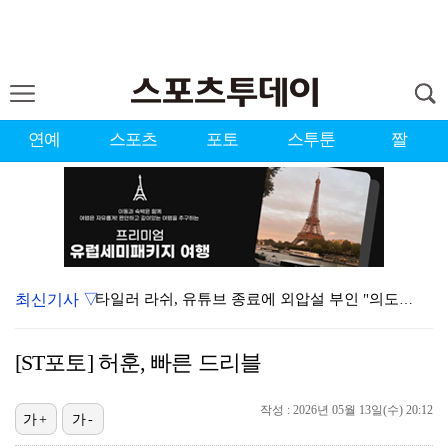
연예
스포츠
포토
스투툰
짤
최신기사 ▽
타일러 라쉬, 유튜브 종료에 외압설 부인 "의도한 바 …
가수 런치, 작곡가 안성현과 8년 열애 끝 백년가약…결…
[ST포토] 허훈, 빠른 드리블
런치, 안성현과 내일(8일) 결혼…가수·작곡가 부부 탄…
[ST포토] 유지나, 더워도 즐겁게
작성 : 2026년 05월 13일(수) 20:12
가+
가-
상위권 유지한 서교림 "아이언샷 덕분에 타수 줄여…컨디…