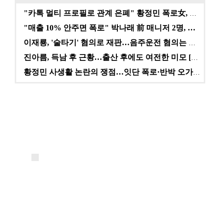
"카톡 멀티 프로필로 관계 은폐" 황정민 폭로女, 문자…
"매출 10% 안주면 폭로" 박나래 前 매니저 2명, …
이재룡, '술타기' 혐의로 재판…음주운전 혐의는 미적용…
진아름, 득남 후 근황…출산 후에도 여전한 미모 [스타…
황정민 사생활 논란의 쟁점…잇단 폭로·반박 오가는 소모…