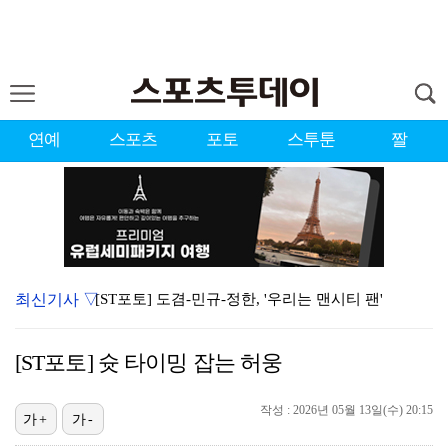
연예
스포츠
포토
스투툰
짤
최신기사 ▽
[ST포토] 도겸-민규-정한, '우리는 맨시티 팬'
종영 '결혼의 완성' 남궁민, 이설과 이혼…김대명·우지…
[ST포토] 슛 타이밍 잡는 허웅
'미우새' 탁재훈, 50대 마지막 생일날 '아근진' 폐…
작성 : 2026년 05월 13일(수) 20:15
'7번' 이강인, 한국 팬들 앞에서 AT마드리드 데뷔……
가+
가-
이강인 "한국 축구, 어려운 상황이지만…좋은 모습도 봐…