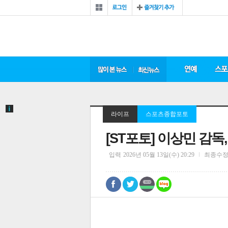
라이프
스포츠종합포토
[ST포토] 이상민 감독
입력
2026년 05월 13일(수) 20:29
최종수
0