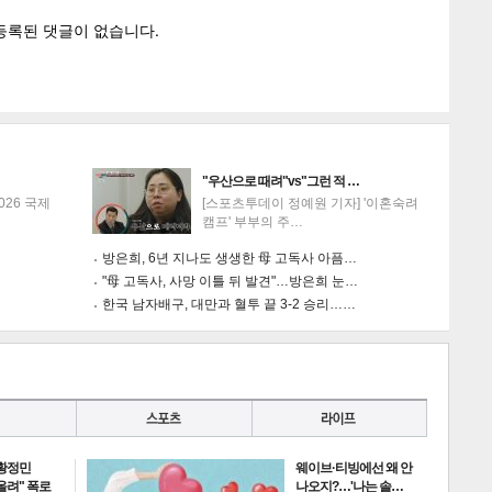
게
소
"우산으로 때려"vs"그런 적 …
026 국제
[스포츠투데이 정예원 기자] '이혼숙려
캠프' 부부의 주…
방은희, 6년 지나도 생생한 母 고독사 아픔…
"母 고독사, 사망 이틀 뒤 발견"…방은희 눈…
한국 남자배구, 대만과 혈투 끝 3-2 승리……
 황정민
웨이브·티빙에선 왜 안
 올려" 폭로
나오지?…'나는 솔…