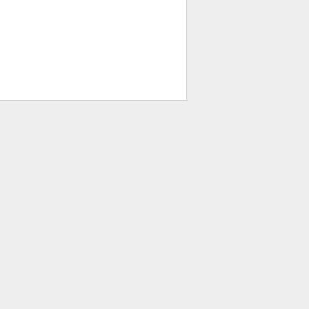
이
다
타포토