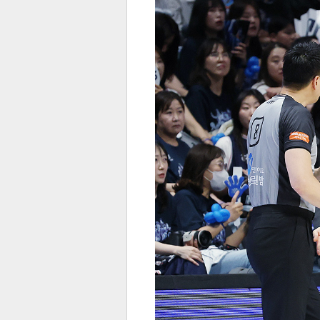
전
로그
즐겨찾기
많이 본 뉴스
최신 뉴스
연예
스포
페이
트위
댓글
밴드
네이