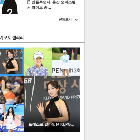
日 인플루언서, 용산 오피스텔
서 라이브 중…
스투펀
US
이 본 뉴스
스포츠
포토
드레스로 갈아입은 KLPGA …