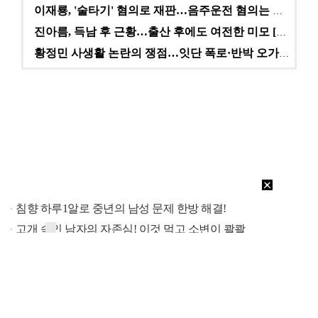
이재룡, '술타기' 혐의로 재판…음주운전 혐의는 미적용…
진아름, 득남 후 근황…출산 후에도 여전한 미모 [스타…
황정민 사생활 논란의 쟁점…잇단 폭로·반박 오가는 소모…