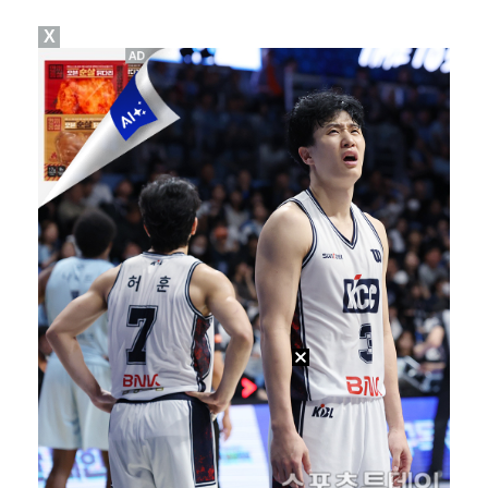
X
"친한 척 좀 해"…나영석·배정남, 불화설 재차 해명(…
아이들, '톰보이'까지 MV 4억뷰 돌파…통산 3번째 …
[ST포토] 정지효, 퍼터 확인
"황정민, '어우 섹시하네' 마음의 소리였다 시인해" …
[ST포토] 전예성, 파세이브로 시작