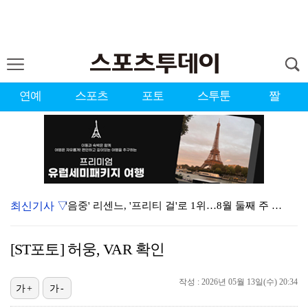
연예
스포츠
포토
스투툰
짤
최신기사 ▽
'음중' 리센느, '프리티 걸'로 1위…8월 둘째 주 …
강채연, 제주삼다수 3R 선두 질주…서어진·장은수 1타…
[ST포토] 허웅, VAR 확인
"큰 섭섭함 안겨 미안"…블랙핑크 지수, 10주년 잡음…
작성 : 2026년 05월 13일(수) 20:34
축구협회 성접대 파문에 더불어민주당 "타락한 뒷거래로 …
가+
가-
생애 첫 승 노리는 강채연·서어진·장은수, 제주삼다수 …