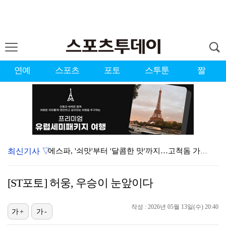
연예
스포츠
포토
스투툰
짤
최신기사 ▽
에스파, '쇠맛'부터 '달콤한 맛'까지…고척돔 가득 채…
'첫 승 도전' 장은수 "우승 의식하기보다 내 플레이에…
[ST포토] 허웅, 우승이 눈앞이다
에스파, 고척돔 입성…공연 시작 40분 만에 첫 인사 …
작성 : 2026년 05월 13일(수) 20:40
블랙핑크, 10주년 행사 논란에 사과 "커뮤니케이션 문…
가+
가-
에스파 고척돔 공연에 반가운 얼굴…아이들 미연·트와이스…