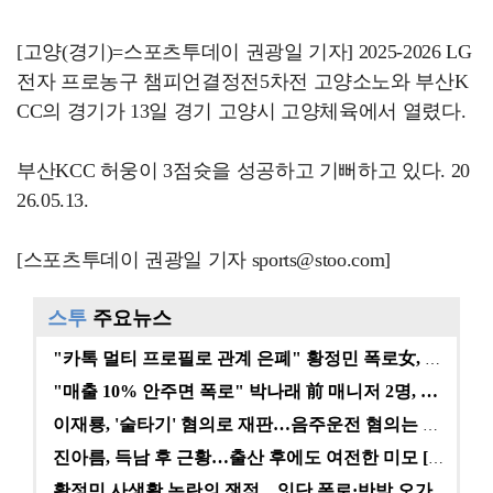
[고양(경기)=스포츠투데이 권광일 기자] 2025-2026 LG
전자 프로농구 챔피언결정전5차전 고양소노와 부산K
CC의 경기가 13일 경기 고양시 고양체육에서 열렸다.
부산KCC 허웅이 3점슛을 성공하고 기뻐하고 있다. 20
26.05.13.
[스포츠투데이 권광일 기자 sports@stoo.com]
스투
주요뉴스
"카톡 멀티 프로필로 관계 은폐" 황정민 폭로女, 문자…
"매출 10% 안주면 폭로" 박나래 前 매니저 2명, …
이재룡, '술타기' 혐의로 재판…음주운전 혐의는 미적용…
진아름, 득남 후 근황…출산 후에도 여전한 미모 [스타…
황정민 사생활 논란의 쟁점…잇단 폭로·반박 오가는 소모…