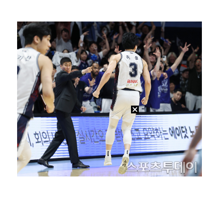
박지민 아나운서 "발리까지 갔는데…'피의 게임2' 출연…
'리그 2연패 정조준' 아스널, 뉴캐슬서 기마랑이스 영…
맨시티 마레스카 감독 "이강인은 훌륭한 선수…아틀레티코…
"언론사 대표·국회의원도"…최연청, 판사 남편까지 화려…
[ST포토] 이강인, 환하게 웃으며