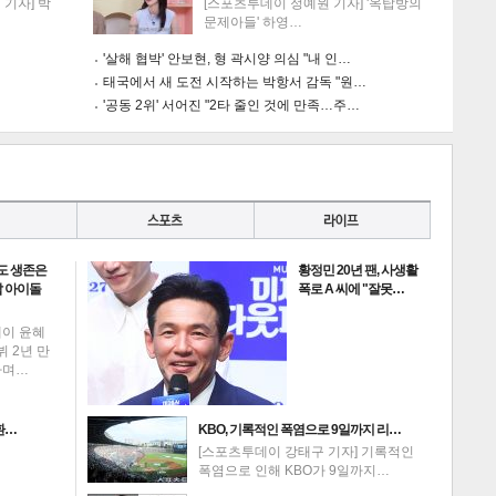
기자] 박
[스포츠투데이 정예원 기자] '옥탑방의
문제아들' 하영…
'살해 협박' 안보현, 형 곽시양 의심 "내 인…
태국에서 새 도전 시작하는 박항서 감독 "원…
'공동 2위' 서어진 "2타 줄인 것에 만족…주…
게
소
도 생존은
황정민 20년 팬, 사생활
 아이돌
폭로 A 씨에 "잘못…
데이 윤혜
뷔 2년 만
하며…
환…
KBO, 기록적인 폭염으로 9일까지 리…
[스포츠투데이 강태구 기자] 기록적인
폭염으로 인해 KBO가 9일까지…