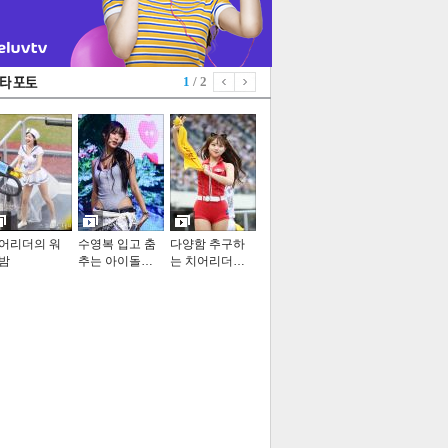
1
/ 2
어리더의 워
수영복 입고 춤
다양함 추구하
밤
추는 아이돌…
는 치어리더…