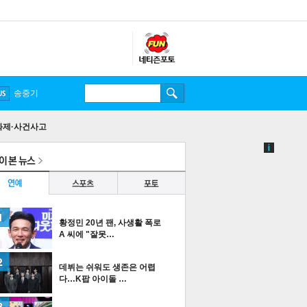
송중기
화제·사건사고
황정민 20년 팬, 사생활 폭로
A 씨에 "잘못…
데뷔는 쉬워도 생존은 어렵
다…K팝 아이돌 …