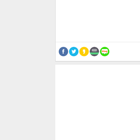
스북
터 공
달기
공유
버블