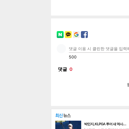
페이
트위
카카
밴드
네이
보
박민지, KLPGA 투어 새 역사…