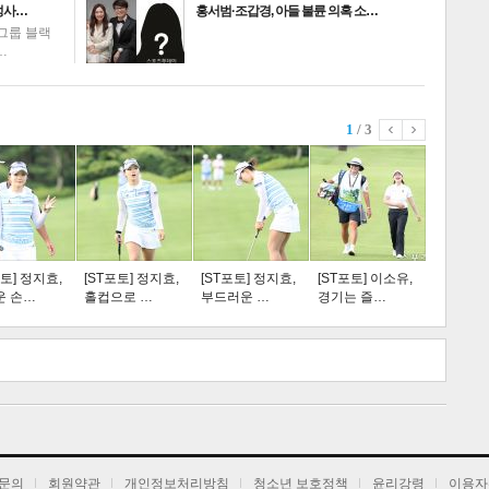
성사…
홍서범·조갑경, 아들 불륜 의혹 소…
그룹 블랙
…
1
/ 3
스포츠
라이프
포토] 정지효,
[ST포토] 정지효,
[ST포토] 정지효,
[ST포토] 이소유,
운 손…
홀컵으로 …
부드러운 …
경기는 즐…
트 크
트 축
사
하기
보기
문의
회원약관
개인정보처리방침
청소년 보호정책
윤리강령
이용자