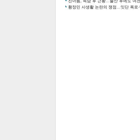
진아름, 득남 후 근황…출산 후에도 여전
황정민 사생활 논란의 쟁점…잇단 폭로·반
체
인
관련뉴스