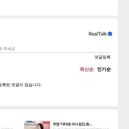
텍스
텍스
url 복
인쇄
목록
하영 "대대로 의사 집안, 증…