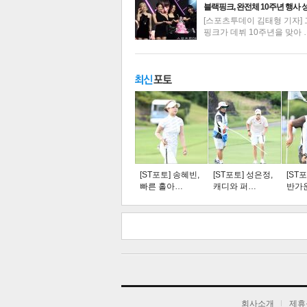
블랙핑크, 완전체 10주년 행사 
[스포츠투데이 김태형 기자] 
핑크가 데뷔 10주년을 맞아 
주요뉴스
탑뉴스
연예
[ST포토] 송혜빈,
[ST포토] 성은정,
[ST
빠른 홀아…
캐디와 퍼…
반가
스북
터 공
오톡
공유
버블
기
회사소개
제휴