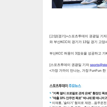
[고양(경기)=스포츠투데이 권광일 기자]
와 부산KCC의 경기가 13일 경기 고
부산KCC 허웅이 3점슛을 성공하고 기뻐하고
[스포츠투데이 권광일 기자
sports@st
<가장 가까이 만나는, 가장 FunFun 
"카톡 멀티 프로필로 관계 은폐" 황정민 폭로女
"매출 10% 안주면 폭로" 박나래 前 매니저 
이재룡, '술타기' 혐의로 재판…음주운