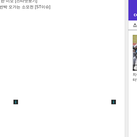
한 미모 [스타엿보기]
박 오가는 소모전 [ST이슈]
치
터