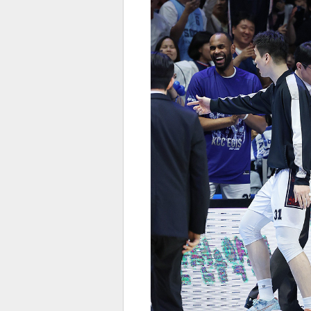
전
로그
즐겨찾기
많이 본 뉴스
최신 뉴스
연예
스포
페이
트위
댓글
밴드
네이