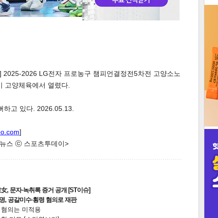
3
 2025-2026 LG전자 프로농구 챔피언결정전5차전 고양소노
인
양시 고양체육에서 열렸다.
 있다. 2026.05.13.
oo.com
]
한 뉴스 ⓒ 스포츠투데이>
, 문자·녹취록 증거 공개 [ST이슈]
2명, 공갈미수·횡령 혐의로 재판
전 혐의는 미적용