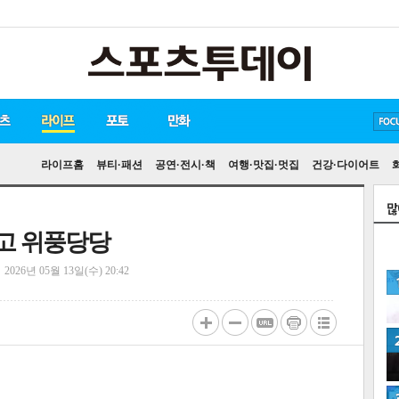
방탄소년단
손흥민
유아인
라이프홈
뷰티·패션
공연·전시·책
여행·맛집·멋집
건강·다이어트
 넣고 위풍당당
정
2026년 05월 13일(수) 20:42