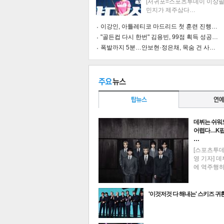
[서귀포=스포츠투데이 이상필 
민지가 제주삼다…
이강인, 아틀레티코 마드리드 첫 훈련 진행…
"골든컵 다시 한번" 김용빈, 99점 획득 성공…
폭발까지 5분…안보현·정은채, 목숨 건 사…
공유
유
로그
데뷔는 쉬워
어렵다…K팝
…
[스포츠투
영 기자] 데
에 역주행
'이것저것 다 해내는' 스키즈 귀
최신뉴스