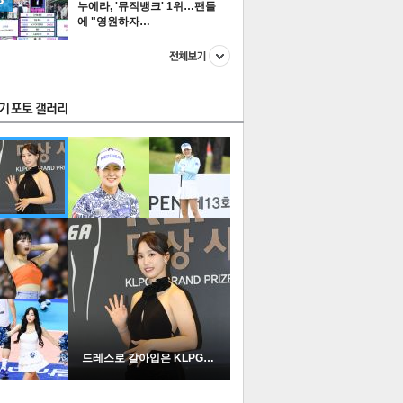
누에라, '뮤직뱅크' 1위…팬들
에 "영원하자…
스투펀
US
이 본 뉴스
스포츠
포토
드레스로 갈아입은 KLPGA …