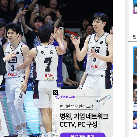
츠
라이프
포토
만화
FOC
많
연예
1
텍스
텍스
url 복
인쇄
목록
2