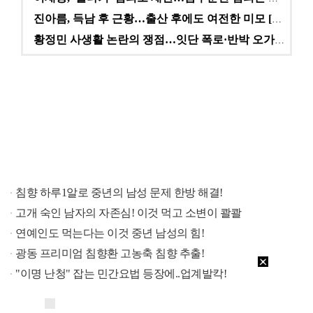
진아름, 득남 후 근황…출산 후에도 여전한 미모 [스타…
황정민 사생활 논란의 쟁점…잇단 폭로·반박 오가는 소모…