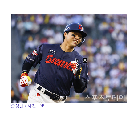
한국 남자배구, 중국 3-0 완파하고 동아시아선수권 결…
"언론사 대표·국회의원도"…최연청, 판사 남편까지 화려…
'첫 승 도전' 장은수 "우승 의식하기보다 내 플레이에…
박지민 아나운서 "발리까지 갔는데…'피의 게임2' 출연…
'서명관·야고 연속골' 울산, 동해안 더비서 포항 제압…
손성빈 / 사진=DB