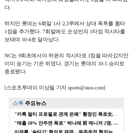
다.
하지만 롯데는 6회말 1사 2,3루에서 상대 폭투를 틈타
1점을 추가했다. 7회말에도 손성빈의 1타점 적시타를
보태며 10-4로 달아났다.
NC는 9회초에서야 허윤의 적시타로 1점을 따라갔지만
이미 승기는 기운 뒤였다. 경기는 롯데의 10-5 승리로
종료됐다.
[스포츠투데이 이상필 기자 sports@stoo.com]
스투
주요뉴스
"카톡 멀티 프로필로 관계 은폐" 황정민 폭로女, 문자…
"매출 10% 안주면 폭로" 박나래 前 매니저 2명, …
이재룡, '술타기' 혐의로 재판…음주운전 혐의는 미적용…