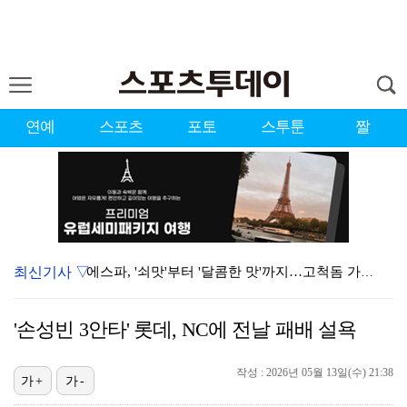
연예
스포츠
포토
스투툰
짤
최신기사 ▽
에스파, '쇠맛'부터 '달콤한 맛'까지…고척돔 가득 채…
블랙핑크, 10주년 행사 논란에 사과 "커뮤니케이션 문…
'손성빈 3안타' 롯데, NC에 전날 패배 설욕
에스파, 고척돔 입성…공연 시작 40분 만에 첫 인사 …
작성 : 2026년 05월 13일(수) 21:38
에스파 고척돔 공연에 반가운 얼굴…아이들 미연·트와이스…
가+
가-
'리그 2연패 정조준' 아스널, 뉴캐슬서 기마랑이스 영…