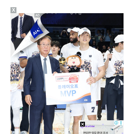
X
[ST포토] 리센느 리브, '인형이야 사람이야'
[ST포토] 리센느 메이, '안녕~'
한소희, 청순미 벗고 파격 탈색 머리…강렬 아우라 [스…
[ST포토] 제나, '경주공주'
[ST포토] 이강인, 경기서 만난 '2살 절친형' 돈나…