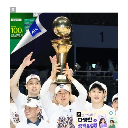
X
"매출 10% 안주면 폭로" 박나래 前 매니저 2명, …
'나솔' 24기 옥순, 출연료 미지급 폭로 "1년 넘게…
박지훈, 9월 잠실실내체육관서 앙코르 콘서트 개최
김혜성, 마이너리그 트리플A서 4경기 연속 무안타 침묵…
'오디세이'·'스파이더맨4', 박스오피스 투톱…기록 경…