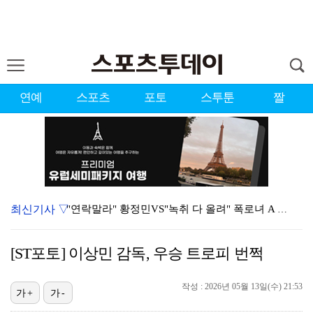
연예
스포츠
포토
스투툰
짤
최신기사 ▽
"연락말라" 황정민VS"녹취 다 올려" 폭로녀 A 씨,…
황정민 폭로자 "아들 연극 몰래 관람? 소품 준비 돕고…
[ST포토] 이상민 감독, 우승 트로피 번쩍
이강인, 드디어 아틀레티코 선수단과 만났다…시메오네 감…
작성 : 2026년 05월 13일(수) 21:53
10주년인데 40명뿐?…블랙핑크 행사 공지에 팬심 폭발…
가+
가-
KBO, 기록적인 폭염으로 9일까지 리그 중단…내달 6…