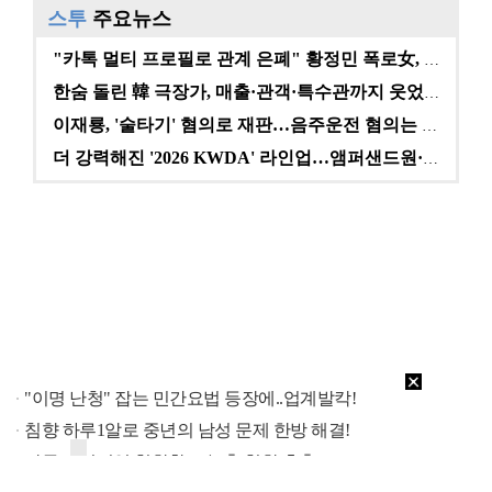
스투
주요뉴스
"카톡 멀티 프로필로 관계 은폐" 황정민 폭로女, 문자…
한숨 돌린 韓 극장가, 매출·관객·특수관까지 웃었다 […
이재룡, '술타기' 혐의로 재판…음주운전 혐의는 미적용…
더 강력해진 '2026 KWDA' 라인업…앰퍼샌드원·나…