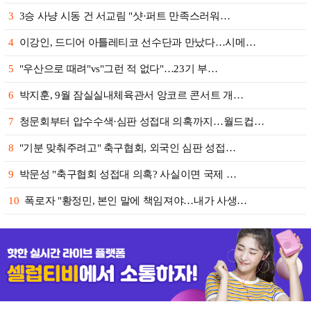
3
3승 사냥 시동 건 서교림 "샷·퍼트 만족스러워…
4
이강인, 드디어 아틀레티코 선수단과 만났다…시메…
5
"우산으로 때려"vs"그런 적 없다"…23기 부…
6
박지훈, 9월 잠실실내체육관서 앙코르 콘서트 개…
7
청문회부터 압수수색·심판 성접대 의혹까지…월드컵…
8
"기분 맞춰주려고" 축구협회, 외국인 심판 성접…
9
박문성 "축구협회 성접대 의혹? 사실이면 국제 …
10
폭로자 "황정민, 본인 말에 책임져야…내가 사생…