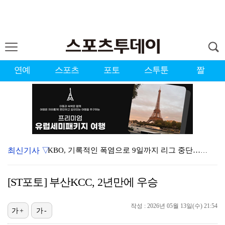
연예
스포츠
포토
스투툰
짤
최신기사 ▽
KBO, 기록적인 폭염으로 9일까지 리그 중단…내달 6…
대한축구협회, 외국인 심판 7차례 성접대 의혹…이 기간…
[ST포토] 부산KCC, 2년만에 우승
3승 사냥 시동 건 서교림 "샷·퍼트 만족스러워…좋은 …
작성 : 2026년 05월 13일(수) 21:54
이강인, 드디어 아틀레티코 선수단과 만났다…시메오네 감…
가+
가-
"우산으로 때려"vs"그런 적 없다"…23기 부부 엇갈…