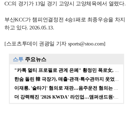
CC의 경기가 13일 경기 고양시 고양체육에서 열렸다.
부산KCC가 챔피언결정전 4승1패로 최종우승을 차지
하고 있다. 2026.05.13.
[스포츠투데이 권광일 기자 sports@stoo.com]
스투
주요뉴스
"카톡 멀티 프로필로 관계 은폐" 황정민 폭로女, 문자…
한숨 돌린 韓 극장가, 매출·관객·특수관까지 웃었다 […
이재룡, '술타기' 혐의로 재판…음주운전 혐의는 미적용…
더 강력해진 '2026 KWDA' 라인업…앰퍼샌드원·나…