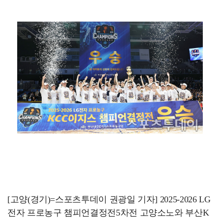
박지훈, 9월 잠실실내체육관서 앙코르 콘서트 개최
청문회부터 압수수색·심판 성접대 의혹까지…월드컵 탈락이…
"기분 맞춰주려고" 축구협회, 외국인 심판 성접대 의혹…
박문성 "축구협회 성접대 의혹? 사실이면 국제 망신…사…
폭로자 "황정민, 본인 말에 책임져야…내가 사생활에 초…
[고양(경기)=스포츠투데이 권광일 기자] 2025-2026 LG
전자 프로농구 챔피언결정전5차전 고양소노와 부산K