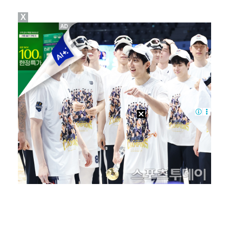
X
극한 폭염에 봉황대기 일정도 조정…7일 오전 경기만 진…
손흥민, 5경기 연속골 실패…LAFC는 90분 1-1 …
'갈비뼈 피로골절' 양키스 저지, 야외 훈련 시작…"올…
이창동 '가능한 사랑', 토론토·베니스 이어 뉴욕영화제…
황제성·설명근, '코미디 숏리그' 6주차 1위…시즌 첫…