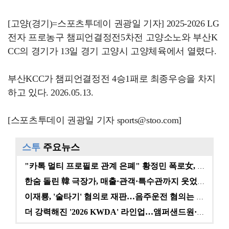
[고양(경기)=스포츠투데이 권광일 기자] 2025-2026 LG
전자 프로농구 챔피언결정전5차전 고양소노와 부산K
CC의 경기가 13일 경기 고양시 고양체육에서 열렸다.
부산KCC가 챔피언결정전 4승1패로 최종우승을 차지
하고 있다. 2026.05.13.
[스포츠투데이 권광일 기자 sports@stoo.com]
스투
주요뉴스
"카톡 멀티 프로필로 관계 은폐" 황정민 폭로女, 문자…
한숨 돌린 韓 극장가, 매출·관객·특수관까지 웃었다 […
이재룡, '술타기' 혐의로 재판…음주운전 혐의는 미적용…
더 강력해진 '2026 KWDA' 라인업…앰퍼샌드원·나…