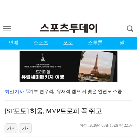
연예
스포츠
포토
스투툰
짤
최신기사 ▽
기부 변우석, '유재석 캠프'서 맺은 인연도 소중히…"…
맨시티전 유일한 득점자 김대원 "수준 차이 뼈저리게 느…
[ST포토] 허웅, MVP트로피 꼭 쥐고
박지훈, 상하이 팬미팅 취소 "불가피한 사정"
작성 : 2026년 05월 13일(수) 22:07
'버디만 6개' 박예지, 제주삼다수 첫날 선두권…"하반…
가+
가-
KLPGA, 선수·갤러리 건강 지킨다…얼음물 제공·폭염…