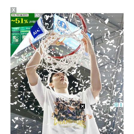
X
"친한 척 좀 해"…나영석·배정남, 불화설 재차 해명(…
"황정민, '어우 섹시하네' 마음의 소리였다 시인해" …
아이들, '톰보이'까지 MV 4억뷰 돌파…통산 3번째 …
AT 이적 후 첫 기자회견 참석한 이강인 "100% 아…
이강인 향한 시메오네 감독의 극찬…"겸손하고 노력하는 …