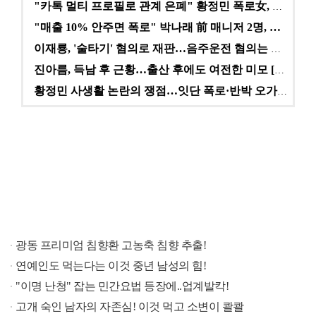
"카톡 멀티 프로필로 관계 은폐" 황정민 폭로女, 문자…
"매출 10% 안주면 폭로" 박나래 前 매니저 2명, …
이재룡, '술타기' 혐의로 재판…음주운전 혐의는 미적용…
진아름, 득남 후 근황…출산 후에도 여전한 미모 [스타…
황정민 사생활 논란의 쟁점…잇단 폭로·반박 오가는 소모…