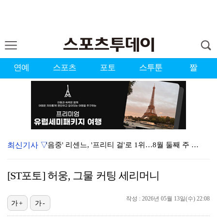
연예
스포츠
포토
스투툰
짤
최신기사 ▽
'음중' 리센느, '프리티 걸'로 1위…8월 둘째 주 …
강채연, 제주삼다수 3R 선두 질주…서어진·장은수 1타…
[ST포토] 허웅, 그물 커팅 세리머니
"큰 섭섭함 안겨 미안"…블랙핑크 지수, 10주년 잡음…
작성 : 2026년 05월 13일(수) 22:08
축구협회 성접대 파문에 더불어민주당 "타락한 뒷거래로 …
가+
가-
생애 첫 승 노리는 강채연·서어진·장은수, 제주삼다수 …